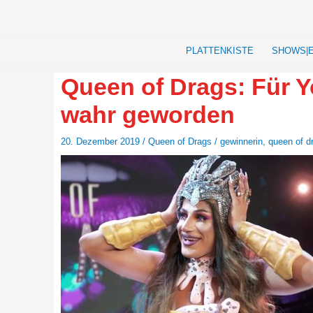
Zum
Inhalt
springen
PLATTENKISTE
SHOWS|
Queen of Drags: Für Y
wahr geworden
20. Dezember 2019
/
Queen of Drags
/
gewinnerin
,
queen of d