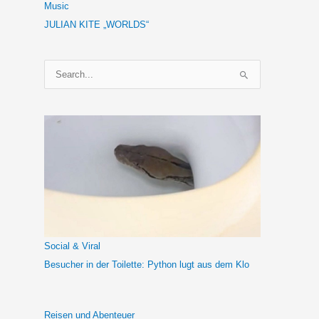
Music
JULIAN KITE „WORLDS“
S
u
c
h
e
n
n
a
c
h
Social & Viral
:
Besucher in der Toilette: Python lugt aus dem Klo
Reisen und Abenteuer