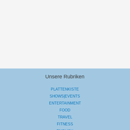
Unsere Rubriken
PLATTENKISTE
SHOWS|EVENTS
ENTERTAINMENT
FOOD
TRAVEL
FITNESS