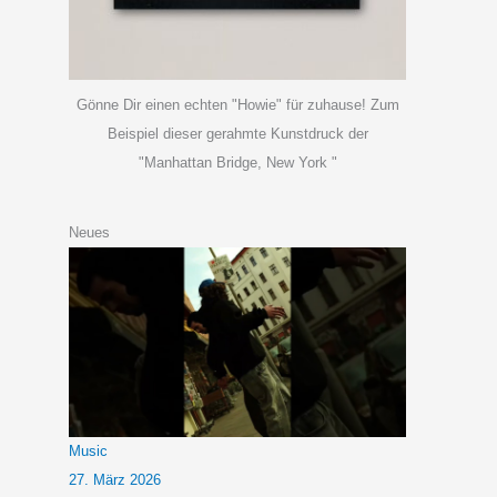
Gönne Dir einen echten "Howie" für zuhause! Zum
Beispiel dieser gerahmte Kunstdruck der
"Manhattan Bridge, New York "
Neues
Music
27. März 2026