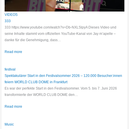
VIDEOS
333
333 https://www.youtube.com/watch?v=Db-NXLSlpyA Dieses Video und
seine Inhalte stammt vom offiziellen YouTube-Kanal von Jay m’apelle –
danke für die Genehmigung, dass…
Read more
festival
Spektakulärer Start in den Festivalsommer 2026 – 120.000 Besucher:innen
feiern WORLD CLUB DOME in Frankfurt
Es war der perfekte Start in den Festivalsommer. Vom 5. bis 7. Juni 2026
transformierte der WORLD CLUB DOME den…
Read more
Music