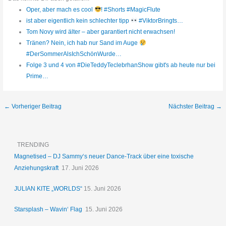
Oper, aber mach es cool
! #Shorts #MagicFlute
ist aber eigentlich kein schlechter tipp
#ViktorBringts…
Tom Novy wird älter – aber garantiert nicht erwachsen!
Tränen? Nein, ich hab nur Sand im Auge
#DerSommerAlsIchSchönWurde…
Folge 3 und 4 von #DieTeddyTeclebrhanShow gibt's ab heute nur bei
Prime…
←
Vorheriger Beitrag
Nächster Beitrag
→
TRENDING
Magnetised – DJ Sammy‘s neuer Dance-Track über eine toxische
Anziehungskraft
17. Juni 2026
JULIAN KITE „WORLDS“
15. Juni 2026
Starsplash – Wavin‘ Flag
15. Juni 2026