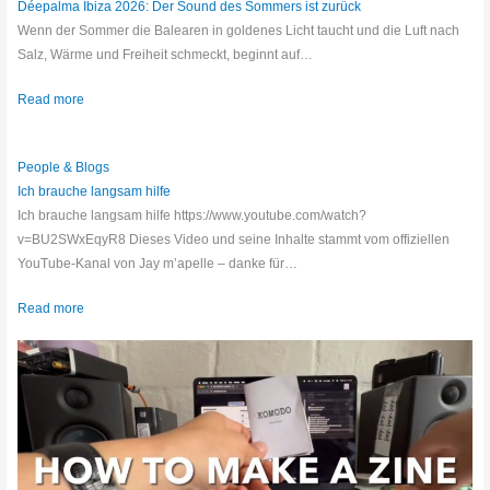
Déepalma Ibiza 2026: Der Sound des Sommers ist zurück
Wenn der Sommer die Balearen in goldenes Licht taucht und die Luft nach
Salz, Wärme und Freiheit schmeckt, beginnt auf…
Read more
People & Blogs
Ich brauche langsam hilfe
Ich brauche langsam hilfe https://www.youtube.com/watch?
v=BU2SWxEqyR8 Dieses Video und seine Inhalte stammt vom offiziellen
YouTube-Kanal von Jay m’apelle – danke für…
Read more