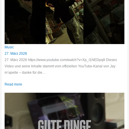
Music
27. März 2026
27. März 2026 https://www.youtube.com/watch?v=Xp_I1NEDpq8 Dieses
Video und seine Inhalte stammt vom offiziellen YouTube-Kanal von Jay
m’apelle – danke für die…
Read more