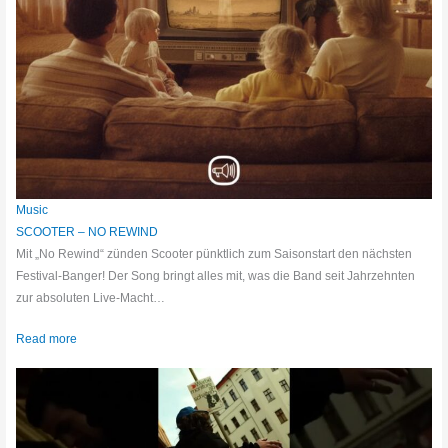
Music
SCOOTER – NO REWIND
Mit „No Rewind“ zünden Scooter pünktlich zum Saisonstart den nächsten
Festival-Banger! Der Song bringt alles mit, was die Band seit Jahrzehnten
zur absoluten Live-Macht…
Read more