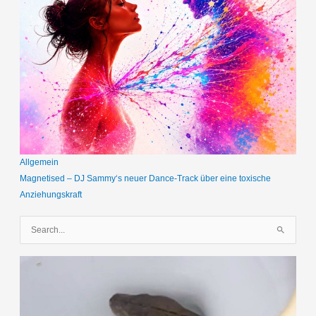
Allgemein
Magnetised – DJ Sammy‘s neuer Dance-Track über eine toxische
Anziehungskraft
S
u
c
h
e
n