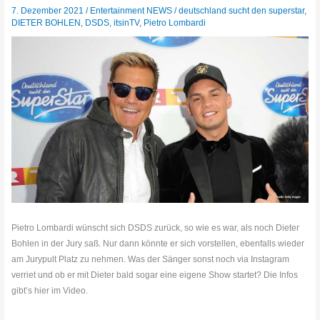
7. Dezember 2021
/
Entertainment NEWS
/
deutschland sucht den superstar
,
DIETER BOHLEN
,
DSDS
,
itsinTV
,
Pietro Lombardi
Pietro Lombardi wünscht sich DSDS zurück, so wie es war, als noch Dieter
Bohlen in der Jury saß. Nur dann könnte er sich vorstellen, ebenfalls wieder
am Jurypult Platz zu nehmen. Was der Sänger sonst noch via Instagram
verriet und ob er mit Dieter bald sogar eine eigene Show startet? Die Infos
gibt’s hier im Video.