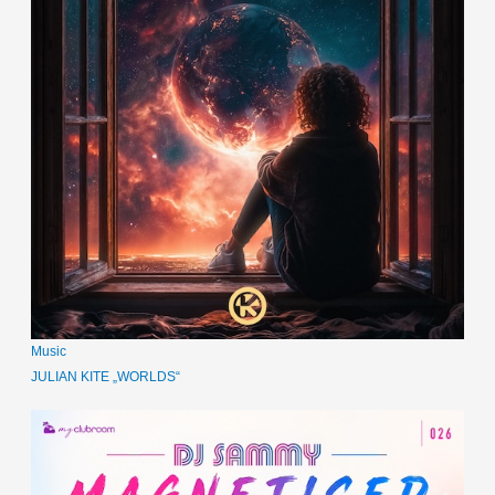
Music
JULIAN KITE „WORLDS“