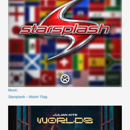
Music
Starsplash – Wavin‘ Flag