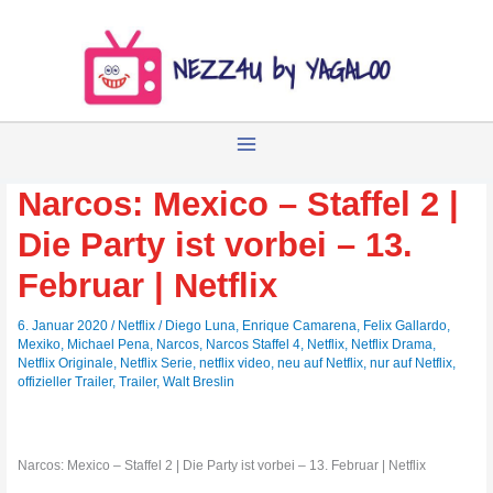
Zum
Inhalt
springen
Narcos: Mexico – Staffel 2 |
Die Party ist vorbei – 13.
Februar | Netflix
6. Januar 2020
/
Netflix
/
Diego Luna
,
Enrique Camarena
,
Felix Gallardo
,
Mexiko
,
Michael Pena
,
Narcos
,
Narcos Staffel 4
,
Netflix
,
Netflix Drama
,
Netflix Originale
,
Netflix Serie
,
netflix video
,
neu auf Netflix
,
nur auf Netflix
,
offizieller Trailer
,
Trailer
,
Walt Breslin
Narcos: Mexico – Staffel 2 | Die Party ist vorbei – 13. Februar | Netflix