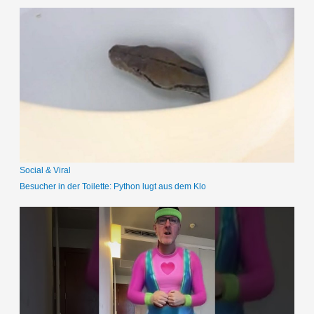
c
h
e
n
n
a
c
h
:
Social & Viral
Besucher in der Toilette: Python lugt aus dem Klo