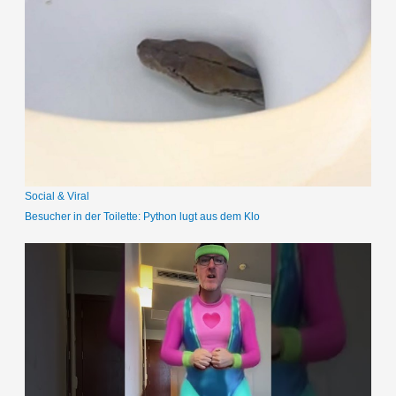
h
e
n
n
a
c
h
:
Social & Viral
Besucher in der Toilette: Python lugt aus dem Klo