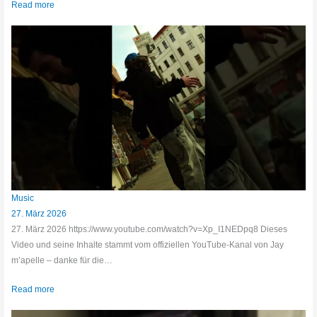
Read more
Music
27. März 2026
27. März 2026 https://www.youtube.com/watch?v=Xp_I1NEDpq8 Dieses
Video und seine Inhalte stammt vom offiziellen YouTube-Kanal von Jay
m’apelle – danke für die…
Read more