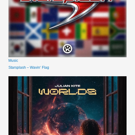
Music
Starsplash – Wavin‘ Flag