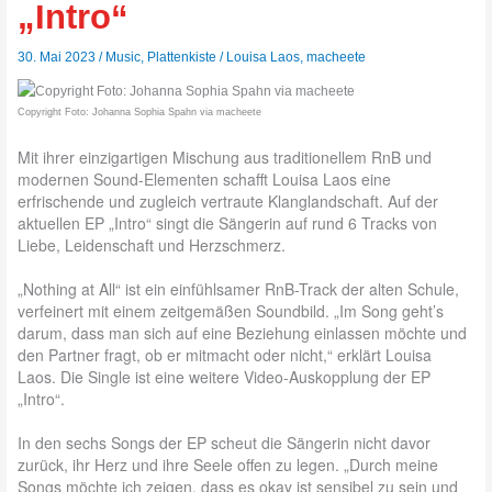
„Intro“
30. Mai 2023
/
Music
,
Plattenkiste
/
Louisa Laos
,
macheete
Copyright Foto: Johanna Sophia Spahn via macheete
Mit ihrer einzigartigen Mischung aus traditionellem RnB und
modernen Sound-Elementen schafft Louisa Laos eine
erfrischende und zugleich vertraute Klanglandschaft. Auf der
aktuellen EP „Intro“ singt die Sängerin auf rund 6 Tracks von
Liebe, Leidenschaft und Herzschmerz.
„Nothing at All“ ist ein einfühlsamer RnB-Track der alten Schule,
verfeinert mit einem zeitgemäßen Soundbild. „Im Song geht’s
darum, dass man sich auf eine Beziehung einlassen möchte und
den Partner fragt, ob er mitmacht oder nicht,“ erklärt Louisa
Laos. Die Single ist eine weitere Video-Auskopplung der EP
„Intro“.
In den sechs Songs der EP scheut die Sängerin nicht davor
zurück, ihr Herz und ihre Seele offen zu legen. „Durch meine
Songs möchte ich zeigen, dass es okay ist sensibel zu sein und