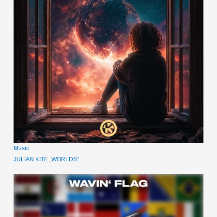
Music
JULIAN KITE „WORLDS“