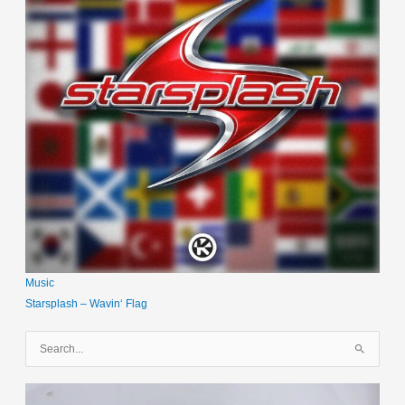
Music
Starsplash – Wavin‘ Flag
S
u
c
h