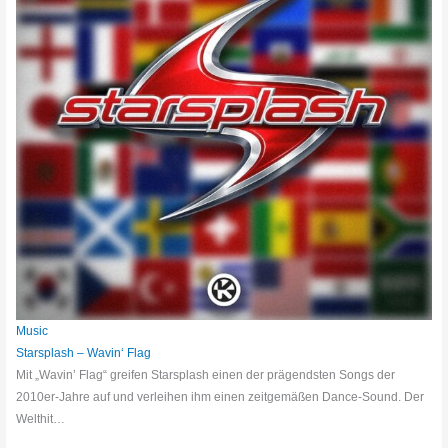
Music
Starsplash – Wavin‘ Flag
Mit „Wavin’ Flag“ greifen Starsplash einen der prägendsten Songs der
2010er-Jahre auf und verleihen ihm einen zeitgemäßen Dance-Sound. Der
Welthit…