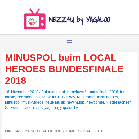
Zum
Inhalt
springen
MINUSPOL beim LOCAL
HEROES BUNDESFINALE
2018
16. November 2018
/
Entertainment
,
Interviews
/
bundesfinale 2018
,
free
music
,
free video
,
Interview
,
INTERVIEWS
,
Kulturhaus
,
local heroes
,
Minuspol
,
musikvideos
,
neue musik
,
new music
,
newcomer
,
Niedersachsen
,
Salzwedel
,
video clips
,
yagaloo
,
yagalooTV
MINUSPOL beim LOCAL HEROES BUNDESFINALE 2018