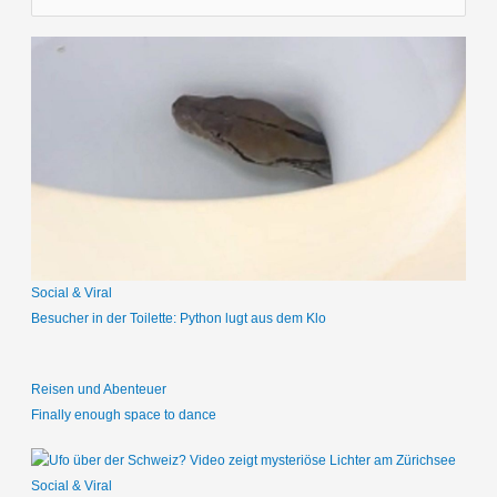
u
c
h
e
n
n
a
c
h
:
Social & Viral
Besucher in der Toilette: Python lugt aus dem Klo
Reisen und Abenteuer
Finally enough space to dance
Social & Viral