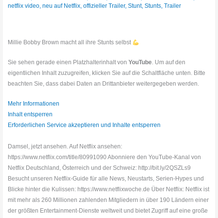
netflix video
,
neu auf Netflix
,
offizieller Trailer
,
Stunt
,
Stunts
,
Trailer
Millie Bobby Brown macht all ihre Stunts selbst
Sie sehen gerade einen Platzhalterinhalt von
YouTube
. Um auf den
eigentlichen Inhalt zuzugreifen, klicken Sie auf die Schaltfläche unten. Bitte
beachten Sie, dass dabei Daten an Drittanbieter weitergegeben werden.
Mehr Informationen
Inhalt entsperren
Erforderlichen Service akzeptieren und Inhalte entsperren
Damsel, jetzt ansehen. Auf Netflix ansehen:
https://www.netflix.com/title/80991090 Abonniere den YouTube-Kanal von
Netflix Deutschland, Österreich und der Schweiz: http://bit.ly/2QSZLs9
Besucht unseren Netflix-Guide für alle News, Neustarts, Serien-Hypes und
Blicke hinter die Kulissen: https://www.netflixwoche.de Über Netflix: Netflix ist
mit mehr als 260 Millionen zahlenden Mitgliedern in über 190 Ländern einer
der größten Entertainment-Dienste weltweit und bietet Zugriff auf eine große