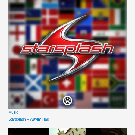
Music
Starsplash – Wavin‘ Flag