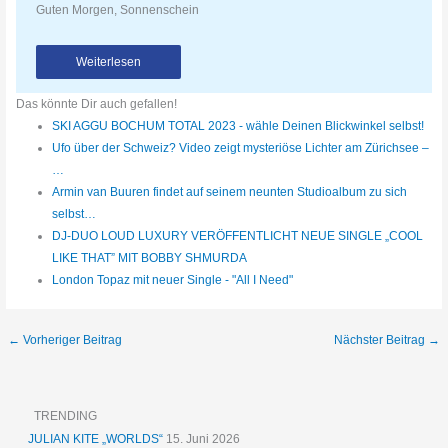
Guten Morgen, Sonnenschein
Weiterlesen
Das könnte Dir auch gefallen!
SKI AGGU BOCHUM TOTAL 2023 - wähle Deinen Blickwinkel selbst!
Ufo über der Schweiz? Video zeigt mysteriöse Lichter am Zürichsee –
…
Armin van Buuren findet auf seinem neunten Studioalbum zu sich
selbst…
DJ-DUO LOUD LUXURY VERÖFFENTLICHT NEUE SINGLE „COOL
LIKE THAT” MIT BOBBY SHMURDA
London Topaz mit neuer Single - "All I Need"
←
Vorheriger Beitrag
Nächster Beitrag
→
TRENDING
JULIAN KITE „WORLDS“
15. Juni 2026