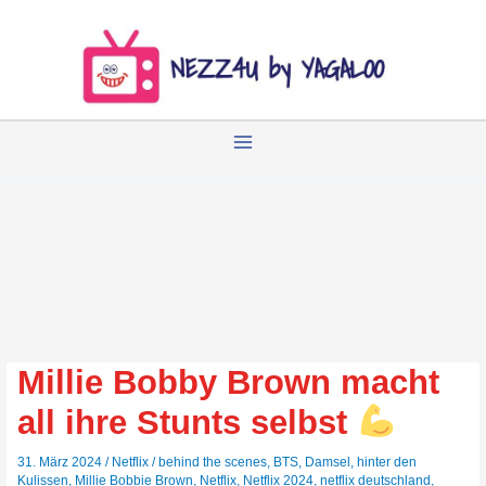
Zum
Inhalt
springen
Millie Bobby Brown macht
all ihre Stunts selbst
31. März 2024
/
Netflix
/
behind the scenes
,
BTS
,
Damsel
,
hinter den
Kulissen
,
Millie Bobbie Brown
,
Netflix
,
Netflix 2024
,
netflix deutschland
,