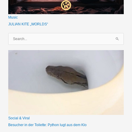
Music
JULIAN KITE „WORLDS“
S
u
c
h
e
n
n
a
c
h
:
Social & Viral
Besucher in der Toilette: Python lugt aus dem Klo