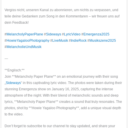
Vergiss nicht, unseren Kanal zu abonnieren, um nichts zu verpassen, und
teile deine Gedanken zum Song in den Kommentaren – wir freuen uns auf
dein Feedback!
#
MelancholyPaperPlane
#
Sideways
#
LyricVideo
#
Emergenza2025
#
HowieYagalooPhotography
#
LiveMusik
#
IndieRock
#
Musikszene2025
#
MelancholieUndMusik
—
**Englisch:**
Join **Melancholy Paper Plane** on an emotional journey with their song
„
Sideways
“ in this captivating lyric video. The photos were taken during their
stunning Emergenza show on January 16, 2025, capturing the intense
atmosphere of the night. With their blend of melancholic sounds and deep
lyrics, **Melancholy Paper Plane** creates a sound that truly resonates. The
photos, shot by **Howie Yagaloo Photography**, add a unique visual depth
to the video.
Don’t forget to subscribe to our channel to stay updated, and share your