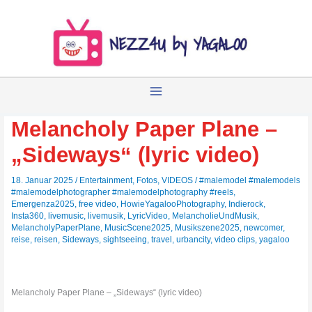
Zum
Inhalt
springen
Melancholy Paper Plane –
„Sideways“ (lyric video)
18. Januar 2025
/
Entertainment
,
Fotos
,
VIDEOS
/
#malemodel #malemodels
#malemodelphotographer #malemodelphotography #reels
,
Emergenza2025
,
free video
,
HowieYagalooPhotography
,
Indierock
,
Insta360
,
livemusic
,
livemusik
,
LyricVideo
,
MelancholieUndMusik
,
MelancholyPaperPlane
,
MusicScene2025
,
Musikszene2025
,
newcomer
,
reise
,
reisen
,
Sideways
,
sightseeing
,
travel
,
urbancity
,
video clips
,
yagaloo
Melancholy Paper Plane – „Sideways“ (lyric video)