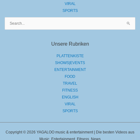
VIRAL
SPORTS
Suchen
nach:
Unsere Rubriken
PLATTENKISTE
SHOWS|EVENTS
ENTERTAINMENT
FOOD
TRAVEL
FITNESS
ENGLISH
VIRAL
SPORTS
Copyright © 2026 YAGALOO music & entertainment | Die besten Videos aus
Music, Entertainment, Fitness, News