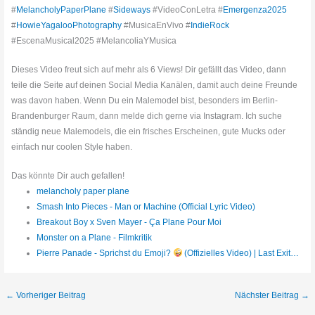
#
MelancholyPaperPlane
#
Sideways
#VideoConLetra #
Emergenza2025
#
HowieYagalooPhotography
#MusicaEnVivo #
IndieRock
#EscenaMusical2025 #MelancoliaYMusica
Dieses Video freut sich auf mehr als 6 Views! Dir gefällt das Video, dann
teile die Seite auf deinen Social Media Kanälen, damit auch deine Freunde
was davon haben. Wenn Du ein Malemodel bist, besonders im Berlin-
Brandenburger Raum, dann melde dich gerne via Instagram. Ich suche
ständig neue Malemodels, die ein frisches Erscheinen, gute Mucks oder
einfach nur coolen Style haben.
Das könnte Dir auch gefallen!
melancholy paper plane
Smash Into Pieces - Man or Machine (Official Lyric Video)
Breakout Boy x Sven Mayer - Ça Plane Pour Moi
Monster on a Plane - Filmkritik
Pierre Panade - Sprichst du Emoji?
(Offizielles Video) | Last Exit…
←
Vorheriger Beitrag
Nächster Beitrag
→