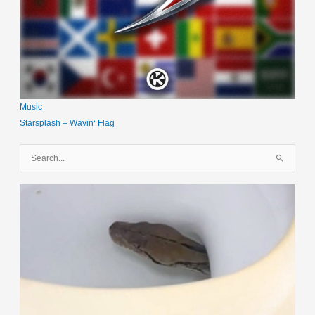
Music
Starsplash – Wavin‘ Flag
S
u
c
h
e
n
n
a
c
h
: