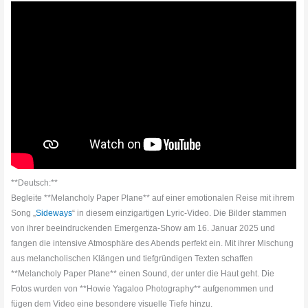
**Deutsch:**
Begleite **Melancholy Paper Plane** auf einer emotionalen Reise mit ihrem
Song „
Sideways
“ in diesem einzigartigen Lyric-Video. Die Bilder stammen
von ihrer beeindruckenden Emergenza-Show am 16. Januar 2025 und
fangen die intensive Atmosphäre des Abends perfekt ein. Mit ihrer Mischung
aus melancholischen Klängen und tiefgründigen Texten schaffen
**Melancholy Paper Plane** einen Sound, der unter die Haut geht. Die
Fotos wurden von **Howie Yagaloo Photography** aufgenommen und
fügen dem Video eine besondere visuelle Tiefe hinzu.