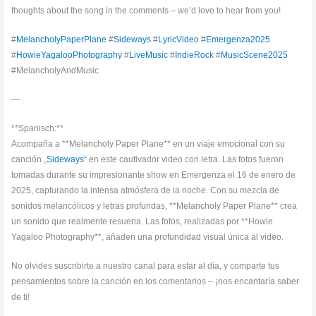
thoughts about the song in the comments – we’d love to hear from you!
#
MelancholyPaperPlane
#
Sideways
#
LyricVideo
#
Emergenza2025
#
HowieYagalooPhotography
#
LiveMusic
#
IndieRock
#
MusicScene2025
#MelancholyAndMusic
—
**Spanisch:**
Acompaña a **Melancholy Paper Plane** en un viaje emocional con su
canción „
Sideways
“ en este cautivador video con letra. Las fotos fueron
tomadas durante su impresionante show en Emergenza el 16 de enero de
2025, capturando la intensa atmósfera de la noche. Con su mezcla de
sonidos melancólicos y letras profundas, **Melancholy Paper Plane** crea
un sonido que realmente resuena. Las fotos, realizadas por **Howie
Yagaloo Photography**, añaden una profundidad visual única al video.
No olvides suscribirte a nuestro canal para estar al día, y comparte tus
pensamientos sobre la canción en los comentarios – ¡nos encantaría saber
de ti!