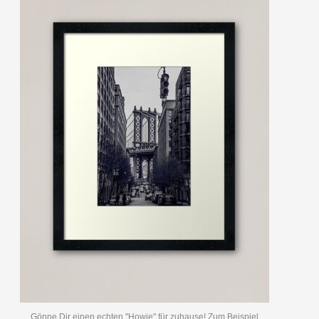
Gönne Dir einen echten "Howie" für zuhause! Zum Beispiel