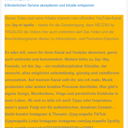
Erforderlichen Service akzeptieren und Inhalte entsperren
Dieses Video und seine Inhalte stammt vom offiziellen YouTube-Kanal
von
Jay m’apelle
– danke für die Genehmigung, dass NEZZ4U by
YAGALOO die Videos hier auch verbreiten darf.Das Video und die
Beschreibungstexte dienen zu Informations- und Promotion-Zwecken.
Es wäre toll, wenn Ihr ihren Kanal auf Youtube abonniert, gerne
auch verbreitet und kommentiert. Weitere Infos zu Jay: Hey
Freunde, ich bin Jay – ein multidisziplinärer Künstler, der
versucht, alles möglichst selbstständig, günstig und zeiteffizient
umzusetzen. Auf meinem Kanal seht ihr, wie ich male, Musik
produziere oder andere kreative Prozesse durchlebe. Hier gibt’s
eigene Songs, Musikvideos, Vlogs und persönliche Einblicke in
mein Leben. Ab und zu teile ich auch Tipps oder Inspiration,
wenn’s passt. Folgt mir für authentischen, kreativen Content –
bleibt kreativ! Instagram & Threads: @jay.mapelle TikTok:
@jaymapelle Links Instagram instagram.com/jay.mapelle Spotify
open.spotify.com/artist/7GU2IjDj0lNkFTAEeg73rP?