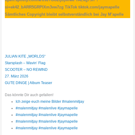
si=ek42_bARR5GRPIXm3vw7zg TikTok tiktok.com/jaymapelle
Sämtliches Copyright bleibt selbstverständlich bei Jay M’apelle
JULIAN KITE „WORLDS“
Starsplash – Wavin‘ Flag
SCOOTER – NO REWIND
27. März 2026
GUTE DINGE | Album Teaser
Das könnte Dir auch gefallen!
Ich zeige euch meine Bilder #malenmitjay
#malenmitjay #malenlive #jaymapelle
#malenmitjay #malenlive #jaymapelle
#malenmitjay #malenlive #jaymapelle
#malenmitjay #malenlive #jaymapelle