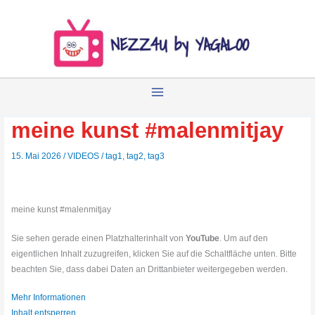
Zum
Inhalt
springen
meine kunst #malenmitjay
15. Mai 2026
/
VIDEOS
/
tag1
,
tag2
,
tag3
meine kunst #malenmitjay
Sie sehen gerade einen Platzhalterinhalt von
YouTube
. Um auf den
eigentlichen Inhalt zuzugreifen, klicken Sie auf die Schaltfläche unten. Bitte
beachten Sie, dass dabei Daten an Drittanbieter weitergegeben werden.
Mehr Informationen
Inhalt entsperren