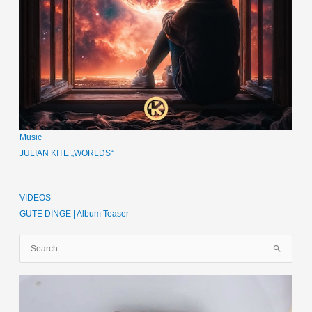
Music
JULIAN KITE „WORLDS“
VIDEOS
GUTE DINGE | Album Teaser
S
u
c
h
e