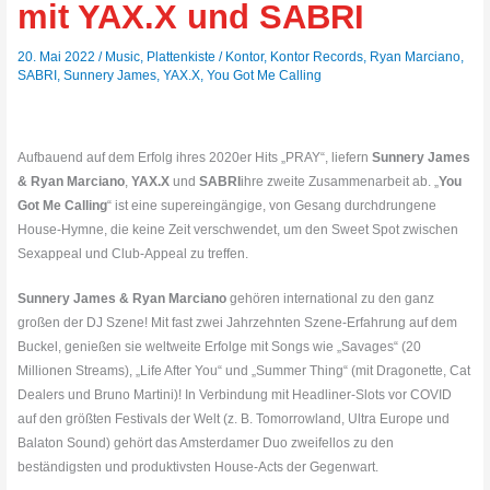
mit YAX.X und SABRI
20. Mai 2022
/
Music
,
Plattenkiste
/
Kontor
,
Kontor Records
,
Ryan Marciano
,
SABRI
,
Sunnery James
,
YAX.X
,
You Got Me Calling
Aufbauend auf dem Erfolg ihres 2020er Hits „PRAY“, liefern
Sunnery James
& Ryan Marciano
,
YAX.X
und
SABRI
ihre zweite Zusammenarbeit ab. „
You
Got Me Calling
“ ist eine supereingängige, von Gesang durchdrungene
House-Hymne, die keine Zeit verschwendet, um den Sweet Spot zwischen
Sexappeal und Club-Appeal zu treffen.
Sunnery James & Ryan Marciano
gehören international zu den ganz
großen der DJ Szene! Mit fast zwei Jahrzehnten Szene-Erfahrung auf dem
Buckel, genießen sie weltweite Erfolge mit Songs wie „Savages“ (20
Millionen Streams), „Life After You“ und „Summer Thing“ (mit Dragonette, Cat
Dealers und Bruno Martini)! In Verbindung mit Headliner-Slots vor COVID
auf den größten Festivals der Welt (z. B. Tomorrowland, Ultra Europe und
Balaton Sound) gehört das Amsterdamer Duo zweifellos zu den
beständigsten und produktivsten House-Acts der Gegenwart.