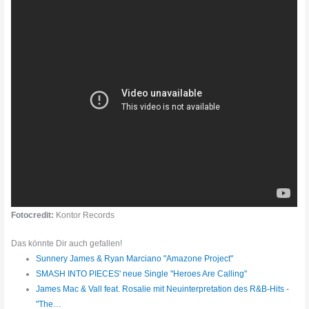
Fotocredit:
Kontor Records
Das könnte Dir auch gefallen!
Sunnery James & Ryan Marciano "Amazone Project"
SMASH INTO PIECES' neue Single "Heroes Are Calling"
James Mac & Vall feat. Rosalie mit Neuinterpretation des R&B-Hits -
"The…