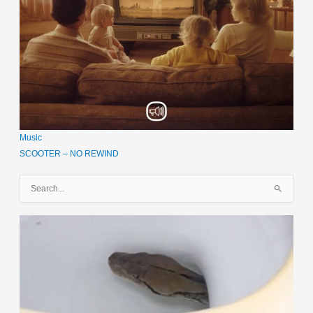
Music
SCOOTER – NO REWIND
S
u
c
h
e
n
n
a
c