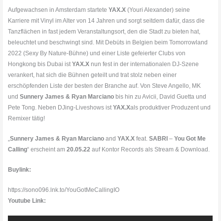
Aufgewachsen in Amsterdam startete
YAX.X
(Youri Alexander) seine
Karriere mit Vinyl im Alter von 14 Jahren und sorgt seitdem dafür, dass die
Tanzflächen in fast jedem Veranstaltungsort, den die Stadt zu bieten hat,
beleuchtet und beschwingt sind. Mit Debüts in Belgien beim Tomorrowland
2022 (Sexy By Nature-Bühne) und einer Liste gefeierter Clubs von
Hongkong bis Dubai ist
YAX.X
nun fest in der internationalen DJ-Szene
verankert, hat sich die Bühnen geteilt und trat stolz neben einer
erschöpfenden Liste der besten der Branche auf. Von Steve Angello, MK
und
Sunnery
James & Ryan Marciano
bis hin zu Avicii, David Guetta und
Pete Tong. Neben DJing-Liveshows ist
YAX.X
als produktiver Produzent und
Remixer tätig!
„
Sunnery James & Ryan Marciano
and
YAX.X
feat.
SABRI
–
You Got Me
Calling
“ erscheint am
20.05.22
auf Kontor Records als Stream & Download.
Buylink:
https://sono096.lnk.to/YouGotMeCallingIO
Youtube Link: