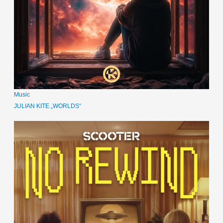
Music
JULIAN KITE „WORLDS“