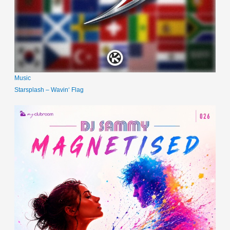
Music
Starsplash – Wavin‘ Flag