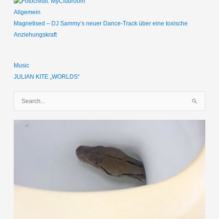
Allgemein
Magnetised – DJ Sammy‘s neuer Dance-Track über eine toxische
Anziehungskraft
Music
JULIAN KITE „WORLDS“
S
u
c
h
e
n
n
a
c
h
: