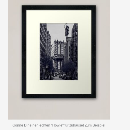
Gönne Dir einen echten "Howie" für zuhause! Zum Beispiel