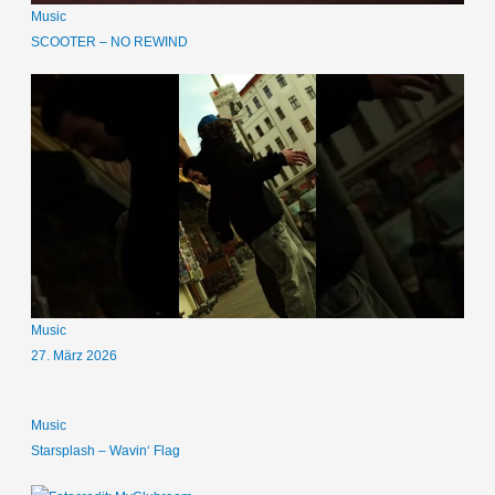
Music
SCOOTER – NO REWIND
Music
27. März 2026
Music
Starsplash – Wavin‘ Flag