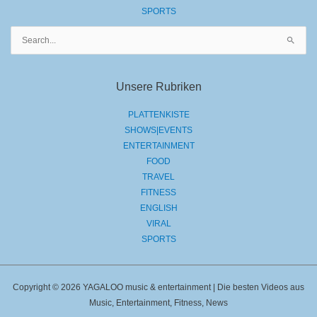
SPORTS
Suchen
nach:
Unsere Rubriken
PLATTENKISTE
SHOWS|EVENTS
ENTERTAINMENT
FOOD
TRAVEL
FITNESS
ENGLISH
VIRAL
SPORTS
Copyright © 2026 YAGALOO music & entertainment | Die besten Videos aus
Music, Entertainment, Fitness, News