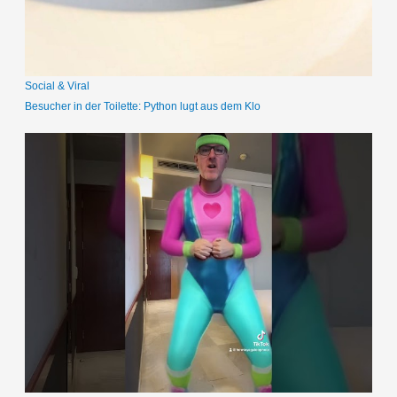
c
h
:
Social & Viral
Besucher in der Toilette: Python lugt aus dem Klo