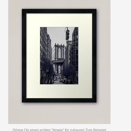
Gönne Dir einen echten "Howie" für zuhause! Zum Beispiel