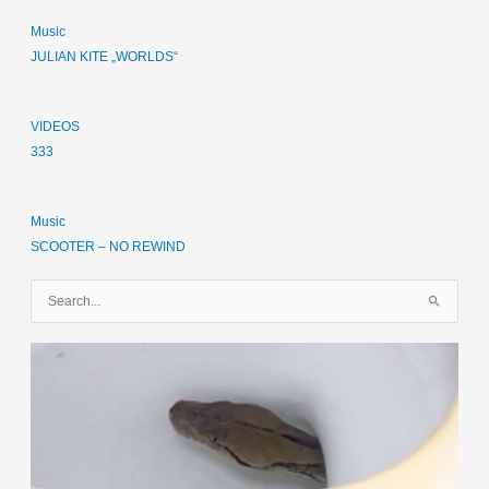
Music
JULIAN KITE „WORLDS“
VIDEOS
333
Music
SCOOTER – NO REWIND
S
u
c
h
e
n
n
a