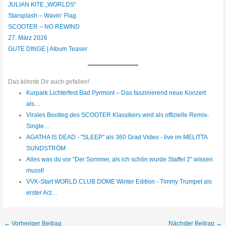
JULIAN KITE „WORLDS“
Starsplash – Wavin‘ Flag
SCOOTER – NO REWIND
27. März 2026
GUTE DINGE | Album Teaser
Das könnte Dir auch gefallen!
Kurpark Lichterfest Bad Pyrmont – Das faszinierend neue Konzert
als…
Virales Bootleg des SCOOTER Klassikers wird als offizielle Remix-
Single…
AGATHA IS DEAD - "SLEEP" als 360 Grad Video - live im MELITTA
SUNDSTRÖM
Alles was du vor "Der Sommer, als ich schön wurde Staffel 2" wissen
musst!
VVK-Start WORLD CLUB DOME Winter Edition - Timmy Trumpet als
erster Act…
←
Vorheriger Beitrag
Nächster Beitrag
→