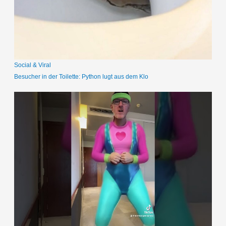
a
c
h
:
Social & Viral
Besucher in der Toilette: Python lugt aus dem Klo