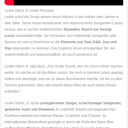
Leslie Odom Jr. Under Pressure
Leslie schuf die Songs seines neues Albums in den letzten zwei Jahren in
aller Stille. Seine Vision kristallisierte sich während eines Songwriter-Camps
heraus, das er auf der weltberühmten
Skywalker Ranch von George
Lucas
veranstaltet hatte. Vor Ort fanden sich erfahrende Songwriter aller
Genres ein und so beschloss er, die
Elemente aus Soul, R&B, Jazz und
Pop
miteinander zu vereinen. Das Ergebnis ist ein einzigartiger Stil, der
sowohl kraftvoll und leidenschaftlich, als auch persönlich ist.
Leslie Odom Jr. sagt dazu:
„Das ist der Sound, den ich schon immer machen
wollte. Ich dachte an all die Alben zurück, die mich in meinem Leben geprägt
hatten und überlegte, was sie zu etwas Besonderem machte. Ich bin zu dem
Schluss gekommen, dass alle sowohl etwas Altes als auch etwas Neues
enthalten.“
Leslie Odom, Jr. ist ein
preisgekrönter Sänger, scharfsinniger Songwriter,
gefeierter Autor und Showman.
Er unterhält, fesselt und begeistert das
Publikum weltweit mit zeitloser Klasse, Charisma und Charme. Zu
internationaler Bekanntheit gelangte er durch die Rolle des Aaron Burr