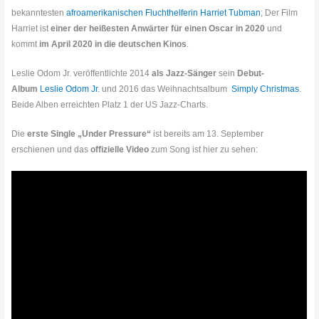
bekanntesten
afroamerikanischen
Fluchthelferin
Harriet Tubman
; Der Film
Harriet ist
einer der heißesten Anwärter für einen Oscar in 2020
und
kommt
im April 2020 in die deutschen Kinos
.
Leslie Odom Jr. veröffentlichte 2014
als Jazz-Sänger
sein
Debut-
Album
Leslie Odom Jr.
und 2016 das Weihnachtsalbum
Simply Christmas
.
Beide Alben erreichten Platz 1 der US Jazz-Charts.
Die
erste Single „Under Pressure“
ist bereits am 13. September
erschienen und das
offizielle Video
zum Song ist hier zu sehen: