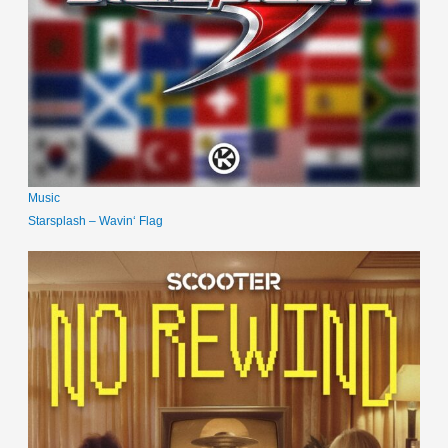
Music
Starsplash – Wavin‘ Flag