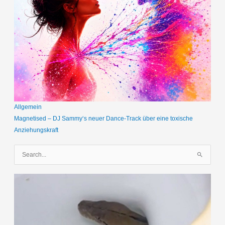
Allgemein
Magnetised – DJ Sammy‘s neuer Dance-Track über eine toxische
Anziehungskraft
S
u
c
h
e
n
n