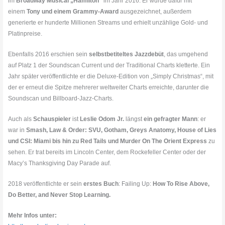
im
Broadway Musical „Hamilton“
im Jahr 2016. Er wurde dafür mit
einem
Tony und einem Grammy-Award
ausgezeichnet, außerdem
generierte er hunderte Millionen Streams und erhielt unzählige Gold- und
Platinpreise.
Ebenfalls 2016 erschien sein
selbstbetiteltes Jazzdebüt
, das umgehend
auf Platz 1 der Soundscan Current und der Traditional Charts kletterte. Ein
Jahr später veröffentlichte er die Deluxe-Edition von „Simply Christmas“, mit
der er erneut die Spitze mehrerer weltweiter Charts erreichte, darunter die
Soundscan und Billboard-Jazz-Charts.
Auch als
Schauspieler
ist
Leslie Odom Jr.
längst
ein gefragter Mann
: er
war in
Smash, Law & Order: SVU, Gotham, Greys Anatomy, House of Lies
und CSI: Miami bis hin zu Red Tails und Murder On The Orient Express
zu
sehen. Er trat bereits im Lincoln Center, dem Rockefeller Center oder der
Macy’s Thanksgiving Day Parade auf.
2018 veröffentlichte er sein
erstes Buch
: Failing Up:
How To Rise Above,
Do Better, and Never Stop Learning.
Mehr Infos unter: