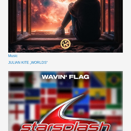
Music
JULIAN KITE „WORLDS“