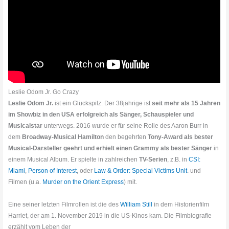
Leslie Odom Jr. Go Crazy
Leslie Odom Jr.
ist ein Glückspilz. Der 38jährige ist
seit mehr als 15 Jahren
im Showbiz in den USA erfolgreich als Sänger, Schauspieler und
Musicalstar
unterwegs. 2016 wurde er für seine Rolle des Aaron Burr in
dem
Broadway-Musical Hamilton
den begehrten
Tony-Award als bester
Musical-Darsteller geehrt und erhielt einen Grammy als bester Sänger
in
einem Musical Album. Er spielte in zahlreichen
TV-Serien
, z.B. in
CSI:
Miami
,
Person of Interest
, oder
Law & Order: Special Victims Unit
. und
Filmen (u.a.
Murder on the Orient Express
) mit.
Eine seiner letzten Filmrollen ist die des
William Still
in dem Historienfilm
Harriet, der am 1. November 2019 in die US-Kinos kam. Die Filmbiografie
erzählt vom Leben der