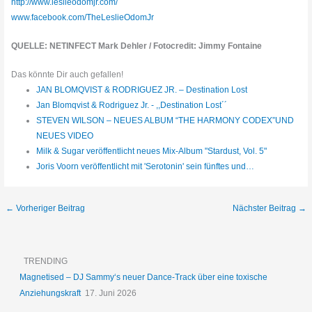
http://www.leslieodomjr.com/
www.facebook.com/TheLeslieOdomJr
QUELLE: NETINFECT Mark Dehler / Fotocredit: Jimmy Fontaine
Das könnte Dir auch gefallen!
JAN BLOMQVIST & RODRIGUEZ JR. – Destination Lost
Jan Blomqvist & Rodriguez Jr. - ,,Destination Lost´´
STEVEN WILSON – NEUES ALBUM “THE HARMONY CODEX”UND
NEUES VIDEO
Milk & Sugar veröffentlicht neues Mix-Album "Stardust, Vol. 5"
Joris Voorn veröffentlicht mit 'Serotonin' sein fünftes und…
←
Vorheriger Beitrag
Nächster Beitrag
→
TRENDING
Magnetised – DJ Sammy‘s neuer Dance-Track über eine toxische
Anziehungskraft
17. Juni 2026