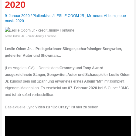
2020
9. Januar 2020
/
Plattenkiste
/
LESLIE ODOM JR.
,
Mr. neues ALbum
,
neue
musik 2020
Leslie Odom Jr. - credit Jimmy Fontaine
Leslie Odom Jr. – Preisgekrönter Sänger, scharfsinniger Songwriter,
gefeierter Autor und Showman…
(Los Angeles, CA) – Der mit dem
Grammy und Tony Award
ausgezeichnete Sänger, Songwriter, Autor und Schauspieler Leslie Odom
Jr.
kündigt sein mit Spannung erwartetes erstes
Album
“Mr”
mit komplett
eigenem Material an. Es erscheint am
07. Februar 2020
bei S-Curve / BMG
und ist ab sofort vorbestellbar.
Das aktuelle Lyric
Video zu “Go Crazy”
ist hier zu sehen: