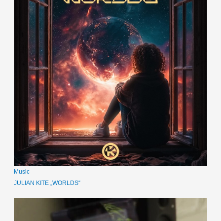
Music
JULIAN KITE „WORLDS“