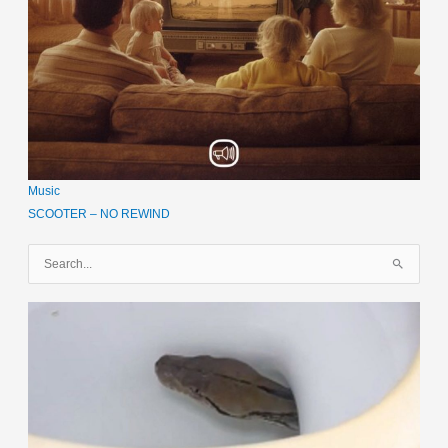
Music
SCOOTER – NO REWIND
S
u
c
h
e
n
n
a
c