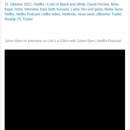
21. Oktober 2021
/
Netflix
/
Colin in Black and White
,
David Fincher
,
filme
,
frage
,
hörer
,
Interview
,
Kais Setti
,
Kanada
,
Liebe Sex und goop
,
Mafia-Serie
,
Netflix
,
Netflix Podcast
,
netflix video
,
Netflixde
,
neue serie
,
offizieller Trailer
,
Reality-TV
,
Trailer
Julien Bam im Interview zu Life’s a Glitch with Julien Bam | Netflix-Podcast