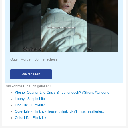
Guten Morgen, Sonnenschein
Weiterlesen
Das könnte Dir auch gefallen!
Kleiner Quarter-Life-Crisis-Binge für euch? #Shorts #Undone
Leony - Simple Life
One Life - Filmkritik
Quiet Life - Filmkritik Teaser #filmkritik #filmischesallerlei…
Quiet Life - Filmkritik