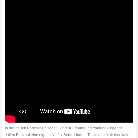
In der neuen Podcast-Episode: Content Creator und Youtube-Legende
Julien Bam hat eine eigene Netflix-Serie! Hadnet Tesfai und Matthias Kalle