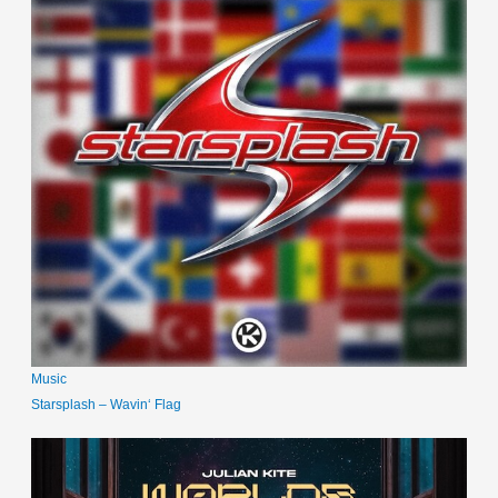
Music
Starsplash – Wavin‘ Flag