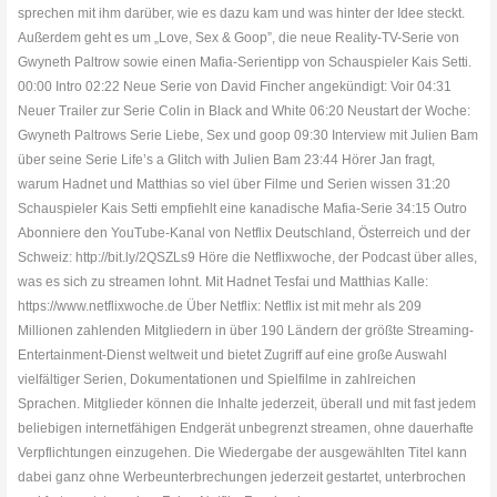
sprechen mit ihm darüber, wie es dazu kam und was hinter der Idee steckt.
Außerdem geht es um „Love, Sex & Goop”, die neue Reality-TV-Serie von
Gwyneth Paltrow sowie einen Mafia-Serientipp von Schauspieler Kais Setti.
00:00 Intro 02:22 Neue Serie von David Fincher angekündigt: Voir 04:31
Neuer Trailer zur Serie Colin in Black and White 06:20 Neustart der Woche:
Gwyneth Paltrows Serie Liebe, Sex und goop 09:30 Interview mit Julien Bam
über seine Serie Life’s a Glitch with Julien Bam 23:44 Hörer Jan fragt,
warum Hadnet und Matthias so viel über Filme und Serien wissen 31:20
Schauspieler Kais Setti empfiehlt eine kanadische Mafia-Serie 34:15 Outro
Abonniere den YouTube-Kanal von Netflix Deutschland, Österreich und der
Schweiz: http://bit.ly/2QSZLs9 Höre die Netflixwoche, der Podcast über alles,
was es sich zu streamen lohnt. Mit Hadnet Tesfai und Matthias Kalle:
https://www.netflixwoche.de Über Netflix: Netflix ist mit mehr als 209
Millionen zahlenden Mitgliedern in über 190 Ländern der größte Streaming-
Entertainment-Dienst weltweit und bietet Zugriff auf eine große Auswahl
vielfältiger Serien, Dokumentationen und Spielfilme in zahlreichen
Sprachen. Mitglieder können die Inhalte jederzeit, überall und mit fast jedem
beliebigen internetfähigen Endgerät unbegrenzt streamen, ohne dauerhafte
Verpflichtungen einzugehen. Die Wiedergabe der ausgewählten Titel kann
dabei ganz ohne Werbeunterbrechungen jederzeit gestartet, unterbrochen