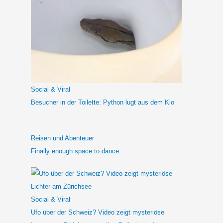
h
e
n
n
a
c
h
Social & Viral
:
Besucher in der Toilette: Python lugt aus dem Klo
Reisen und Abenteuer
Finally enough space to dance
Social & Viral
Ufo über der Schweiz? Video zeigt mysteriöse