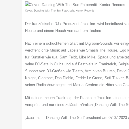
Cover: Dancing With The Sun Fotocredit: Kontor Records
Der französische DJ / Produzent Jaxx Inc. wird beeinflusst
House und einem Hauch von sanftem Techno.
Nach einem schüchternen Start mit Bigroom-Sounds vor einige
veröffentlichte Musik auf Labels wie Smash The House, Ego 
für Künstler wie u.a. Sam Feldt, Like Mike, Spada und arbeit
seine DJ-Sets in Clubs und auf Festivals in Frankreich, Belgie
Support von DJ-Größen wie Tiësto, Armin van Buuren, David G
Knight, Claptone, Don Diablo, Fedde Le Grand, Sofi Tukker,
seiner Radioshow begeistert Max außerdem die Hörer von Gal
Mit seinem neuen Track legt der Franzose Jaxx Inc. einen ec
versprüht und nur eines zulässt, nämlich „Dancing With The S
„Jaxx Inc. – Dancing With The Sun“ erscheint am 07.07.2023