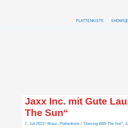
Zum
Inhalt
springen
PLATTENKISTE
SHOWS|
Jaxx Inc. mit Gute La
The Sun“
7. Juli 2023
/
Music
,
Plattenkiste
/
"Dancing With The Sun"
,
J