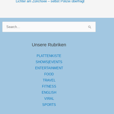
Lichter am Zürichsee – selbst Polizei überfragt
Suchen
nach:
Unsere Rubriken
PLATTENKISTE
SHOWS|EVENTS
ENTERTAINMENT
FOOD
TRAVEL
FITNESS
ENGLISH
VIRAL
SPORTS