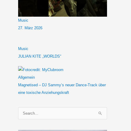
Music
27. März 2026
Music
JULIAN KITE „WORLDS“
Allgemein
Magnetised – DJ Sammy‘s neuer Dance-Track über
eine toxische Anziehungskraft
S
u
c