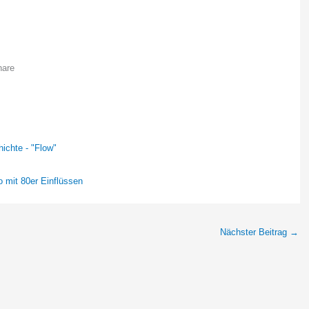
hare
chte - "Flow"
o mit 80er Einflüssen
Nächster Beitrag
→