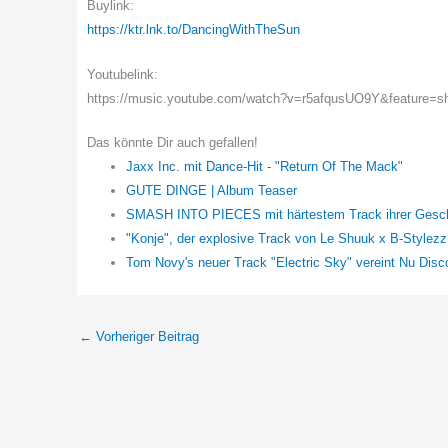
Buylink:
https://ktr.lnk.to/DancingWithTheSun
Youtubelink:
https://music.youtube.com/watch?v=r5afqusUO9Y&feature=s
Das könnte Dir auch gefallen!
Jaxx Inc. mit Dance-Hit - "Return Of The Mack"
GUTE DINGE | Album Teaser
SMASH INTO PIECES mit härtestem Track ihrer Geschi
"Konje", der explosive Track von Le Shuuk x B-Stylezz
Tom Novy's neuer Track "Electric Sky" vereint Nu Disc
←
Vorheriger Beitrag