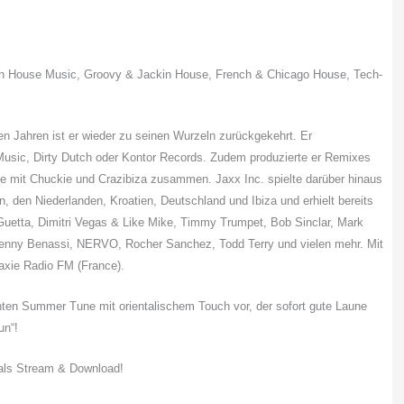
 von House Music, Groovy & Jackin House, French & Chicago House, Tech-
n Jahren ist er wieder zu seinen Wurzeln zurückgekehrt. Er
Music, Dirty Dutch oder Kontor Records. Zudem produzierte er Remixes
ete mit Chuckie und Crazibiza zusammen. Jaxx Inc. spielte darüber hinaus
n, den Niederlanden, Kroatien, Deutschland und Ibiza und erhielt bereits
uetta, Dimitri Vegas & Like Mike, Timmy Trumpet, Bob Sinclar, Mark
 Benny Benassi, NERVO, Rocher Sanchez, Todd Terry und vielen mehr. Mit
axie Radio FM (France).
hten Summer Tune mit orientalischem Touch vor, der sofort gute Laune
un“!
 als Stream & Download!