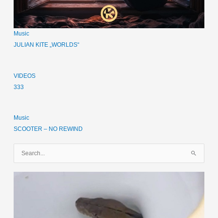
Music
JULIAN KITE „WORLDS“
VIDEOS
333
Music
SCOOTER – NO REWIND
S
u
c
h
e
n
n