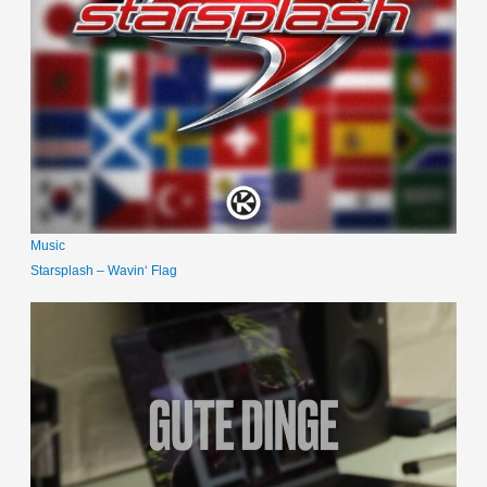
Music
Starsplash – Wavin‘ Flag