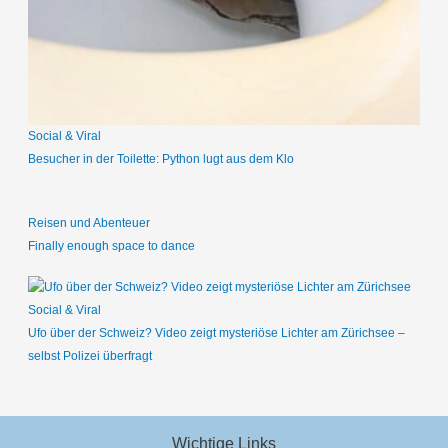
a
c
h
:
Social & Viral
Besucher in der Toilette: Python lugt aus dem Klo
Reisen und Abenteuer
Finally enough space to dance
Social & Viral
Ufo über der Schweiz? Video zeigt mysteriöse Lichter am Zürichsee –
selbst Polizei überfragt
Wichtige Links