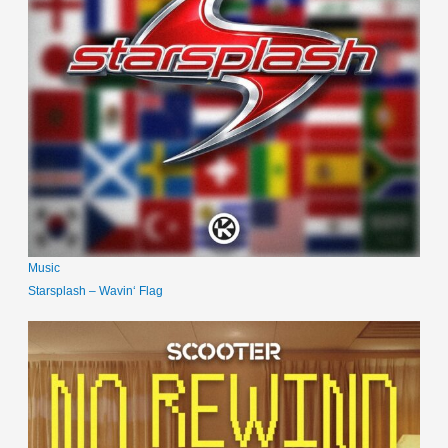
Music
Starsplash – Wavin‘ Flag