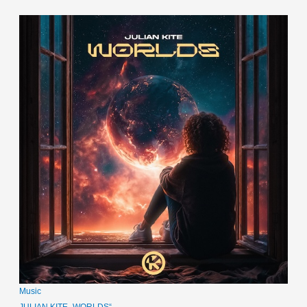
Music
JULIAN KITE „WORLDS“