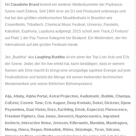
Mit
Claudinho Brasil
kommt ein weiterer Weltenbummler der Psytrance-
Szene nach Eldena. Seit 1994 ist er als DJ und Produzent unterwegs und
hat bei den größten elektronischen Musikfestivals in Brasilien wie
Creamfields, Tribaltech, Chemical Music Festival, Universo, Paralello,
Kaballah, Euphoria, Lupaluna aufgelegt. 2015 schoß sein Track„O Fortuna“
auf Platz 1 der Psy-Trance Kategorie bei Beatport. Ein Meilenstein, der ihn
international auf alle großen Festivals hievte.
Jez „Buddha“ aka
Laughing Buddha
ist ein einer der Top-Live-Acts und DJs
der Szene. Jeder, der ihn live erlebt hat, kann bestätigen, dass er seinem
Namen alle Ehre macht! Er bringt eine einzigartige egofreie Energie auf jede
Festivalbühne und belebt die Menge mit seinen treibenden technischen
Meisterwerken und seiner fröhlichen Bühnenpräsenz.
Aija, Allaby, Alpha Portal, Astral Projeciton, Audiomatic, Bubble, Champa,
CoExist, Cosmic Tune, Cris August, Deep Kontakt, Dekel, Dickster, Djane
Psynonima, Dual Vision, Durs, Earthling, Emok, Espectral, Florescence,
Freedom Fighters, Goa Jonas, Gorovich, Hypnocoustics, Ingrained
Instincts, Interactive Noise, Jensson, Killerwatts, Mandala, Mandragora,
Menog, Onera, Regan, Rinkadink, Ritmo, Skizologic, Ticon, Volcano,