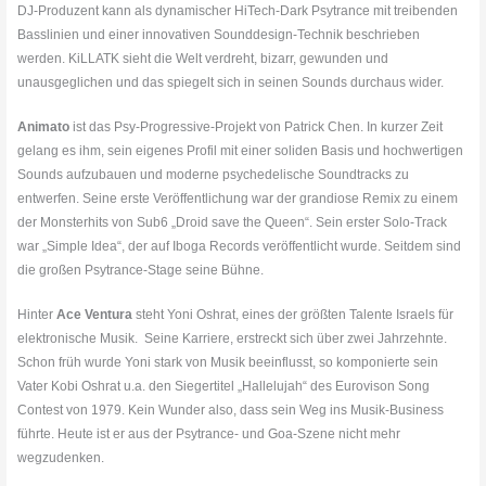
DJ-Produzent kann als dynamischer HiTech-Dark Psytrance mit treibenden
Basslinien und einer innovativen Sounddesign-Technik beschrieben
werden. KiLLATK
sieht
die Welt verdreht, bizarr, gewunden und
unausgeglichen und das spiegelt sich in seinen Sounds durchaus wider.
Animato
ist das Psy-Progressive-Projekt von Patrick Chen. In kurzer Zeit
gelang es ihm, sein eigenes Profil mit einer soliden Basis und hochwertigen
Sounds aufzubauen und moderne psychedelische Soundtracks zu
entwerfen. Seine erste Veröffentlichung war der grandiose Remix zu einem
der Monsterhits von Sub6 „Droid save the Queen“. Sein erster Solo-Track
war „Simple Idea“, der auf Iboga Records veröffentlicht wurde. Seitdem sind
die großen Psytrance-Stage seine Bühne.
Hinter
Ace Ventura
steht Yoni Oshrat, eines der größten Talente Israels für
elektronische Musik. Seine Karriere, erstreckt sich über zwei Jahrzehnte.
Schon früh wurde Yoni stark von Musik beeinflusst, so komponierte sein
Vater Kobi Oshrat u.a. den Siegertitel „Hallelujah“ des Eurovison Song
Contest von 1979. Kein Wunder also, dass sein Weg ins Musik-Business
führte. Heute ist er aus der Psytrance- und Goa-Szene nicht mehr
wegzudenken.