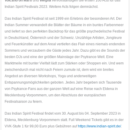
Volcano on Mars
und
Wegha
vervollständigen die ersten 100 Acts für das
Indian Spirit Festivals 2023. Weitere Acts folgen demnächst.
Das Indian Spirit Festival ist seit 1999 ein Erlebnis der besonderen Art. Der
Indian Summer verwandelt die Blätter der Bäume in ein buntes Farbenmeer
und liefert so den perfekten Backdrop für das größte psychedelische Festival
in Deutschland, Österreich und der Schweiz. Unzählige Artisten, Jongleure
und Feuerkünstler auf dem Areal vertiefen das Flair eines niemals endenden
Sommers und verzaubern die Gäste jedes Jahr. Dazu gibt es die Sounds der
besten DJs und eine der größten Mainstage der Psytrance-Welt. Eine
Marktmeile mit bunter Vielfalt lädt zum Stärken oder Shoppen ein. Und wem
zwischendurch mal nicht nach Feiern zumute ist, dem wird ein breites
Angebot an diversen Workshops, Yoga und anderweitigen
Entspannungsmöglichkeiten geboten. Jedes Jahr begeben sich Tausende
von Psytrance-Fans aus der ganzen Welt auf eine Reise nach Eldena in
Mecklenburg-Vorpommern, um den Abschluss der europäischen
Festivalsaison zu feiern.
Das Indian Spirit Festival findet vom 30. August bis 04. September 2023 in
Eldena, Mecklenburg-Vorpommern statt. Full Weekend Tickets gibt es in der
VVK-Stufe 1 für 99,00 Euro plus Gebühren auf
https://www.indian-spirit.de/
.