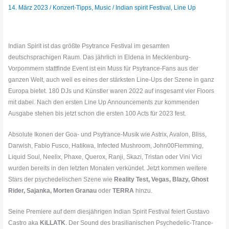
14. März 2023
/
Konzert-Tipps
,
Music
/
Indian spirit Festival
,
Line Up
Indian Spirit ist das größte Psytrance Festival im gesamten
deutschsprachigen Raum. Das jährlich in Eldena in Mecklenburg-
Vorpommern stattfinde Event ist ein Muss für Psytrance-Fans aus der
ganzen Welt, auch weil es eines der stärksten Line-Ups der Szene in ganz
Europa bietet. 180 DJs und Künstler waren 2022 auf insgesamt vier Floors
mit dabei. Nach den ersten Line Up Announcements zur kommenden
Ausgabe stehen bis jetzt schon die ersten 100 Acts für 2023 fest.
Absolute Ikonen der Goa- und Psytrance-Musik wie Astrix, Avalon, Bliss,
Darwish, Fabio Fusco, Hatikwa, Infected Mushroom, John00Flemming,
Liquid Soul, Neelix, Phaxe, Querox, Ranji, Skazi, Tristan oder Vini Vici
wurden bereits in den letzten Monaten verkündet. Jetzt kommen weitere
Stars der psychedelischen Szene wie
Reality Test, Vegas, Blazy, Ghost
Rider, Sajanka, Morten Granau
oder
TERRA
hinzu.
Seine Premiere auf dem diesjährigen Indian Spirit Festival feiert Gustavo
Castro aka
KiLLATK
. Der Sound des brasilianischen Psychedelic-Trance-