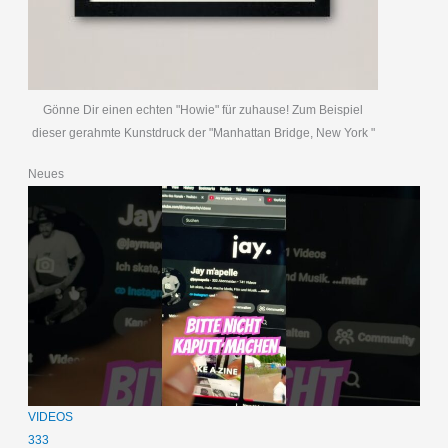
Gönne Dir einen echten "Howie" für zuhause! Zum Beispiel
dieser gerahmte Kunstdruck der "Manhattan Bridge, New York "
Neues
VIDEOS
333