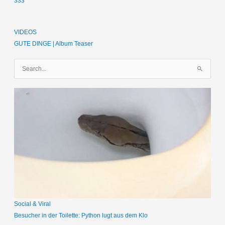
333
VIDEOS
GUTE DINGE | Album Teaser
S
u
c
h
e
n
n
a
c
h
:
Social & Viral
Besucher in der Toilette: Python lugt aus dem Klo