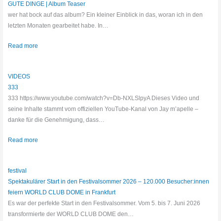
GUTE DINGE | Album Teaser
wer hat bock auf das album? Ein kleiner Einblick in das, woran ich in den
letzten Monaten gearbeitet habe. In…
Read more
VIDEOS
333
333 https://www.youtube.com/watch?v=Db-NXLSlpyA Dieses Video und
seine Inhalte stammt vom offiziellen YouTube-Kanal von Jay m’apelle –
danke für die Genehmigung, dass…
Read more
festival
Spektakulärer Start in den Festivalsommer 2026 – 120.000 Besucher:innen
feiern WORLD CLUB DOME in Frankfurt
Es war der perfekte Start in den Festivalsommer. Vom 5. bis 7. Juni 2026
transformierte der WORLD CLUB DOME den…