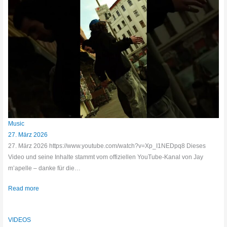
Music
27. März 2026
27. März 2026 https://www.youtube.com/watch?v=Xp_I1NEDpq8 Dieses
Video und seine Inhalte stammt vom offiziellen YouTube-Kanal von Jay
m’apelle – danke für die…
Read more
VIDEOS