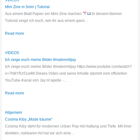
VIDEOS
Mini Zine in 5min | Tutorial
Aus einem Blatt Papier ein Mini-Zine machen
In diesem kleinen
Tutorial zeige ich euch, wie ihr aus einem ganz…
Read more
VIDEOS
Ich zeige euch meine Bilder #malenmitjay
Ich zeige euch meine Bilder #malenmitjay https://www.youtube.com/watch?
v=7N8YRz51wMI Dieses Video und seine Inhalte stammt vom offiziellen
YouTube-Kanal von Jay m’apelle -…
Read more
Allgemein
Cosima Kiby „Müde träume“
Cosima Kiby steht für modernen Urban Pop mit Haltung und Tiefe. Mit ihrer
direkten, nahbaren Art hat sie sich eine…