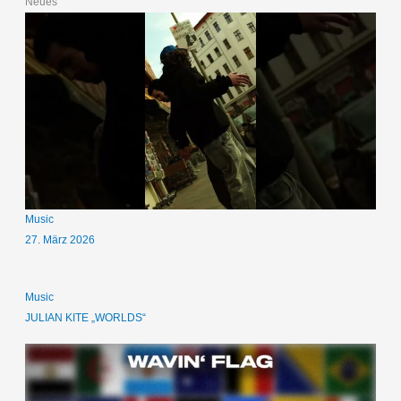
Neues
Music
27. März 2026
Music
JULIAN KITE „WORLDS“