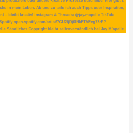
ik produziere oder andere kreative Prozesse durchlebe. Hier gibt’s
ke in mein Leben. Ab und zu teile ich auch Tipps oder Inspiration,
nt – bleibt kreativ! Instagram & Threads: @jay.mapelle TikTok:
Spotify open.spotify.com/artist/7GU2IjDj0lNkFTAEeg73rP?
 Sämtliches Copyright bleibt selbstverständlich bei Jay M’apelle