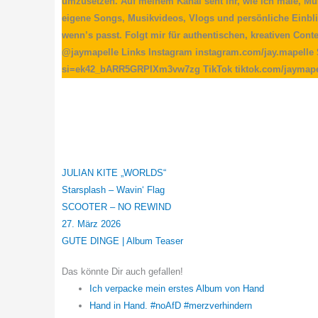
umzusetzen. Auf meinem Kanal seht ihr, wie ich male, Mus
eigene Songs, Musikvideos, Vlogs und persönliche Einblic
wenn’s passt. Folgt mir für authentischen, kreativen Conte
@jaymapelle Links Instagram instagram.com/jay.mapelle 
si=ek42_bARR5GRPIXm3vw7zg TikTok tiktok.com/jaymapelle
JULIAN KITE „WORLDS“
Starsplash – Wavin‘ Flag
SCOOTER – NO REWIND
27. März 2026
GUTE DINGE | Album Teaser
Das könnte Dir auch gefallen!
Ich verpacke mein erstes Album von Hand
Hand in Hand. #noAfD #merzverhindern