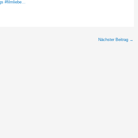
gs #filmliebe…
Nächster Beitrag
→