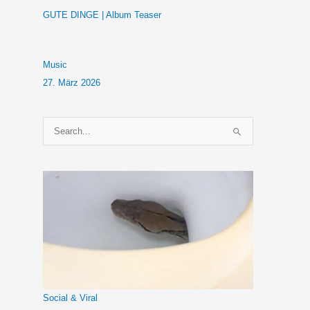
GUTE DINGE | Album Teaser
Music
27. März 2026
S
u
c
h
e
n
n
a
c
h
Social & Viral
: