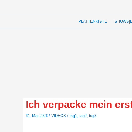
Zum
Inhalt
springen
PLATTENKISTE
SHOWS|
Ich verpacke mein er
31. Mai 2026
/
VIDEOS
/
tag1
,
tag2
,
tag3