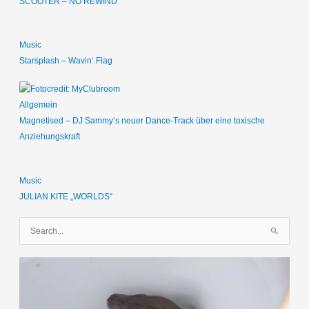
SCOOTER – NO REWIND
Music
Starsplash – Wavin‘ Flag
Allgemein
Magnetised – DJ Sammy‘s neuer Dance-Track über eine toxische
Anziehungskraft
Music
JULIAN KITE „WORLDS“
S
u
c
h
e
n