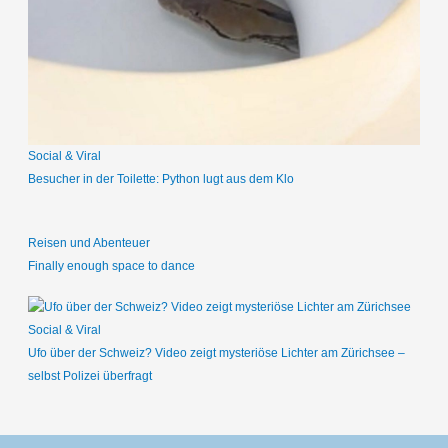
n
a
c
h
:
Social & Viral
Besucher in der Toilette: Python lugt aus dem Klo
Reisen und Abenteuer
Finally enough space to dance
Social & Viral
Ufo über der Schweiz? Video zeigt mysteriöse Lichter am Zürichsee –
selbst Polizei überfragt