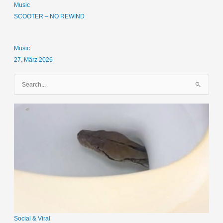
Music
SCOOTER – NO REWIND
Music
27. März 2026
S
u
c
h
e
n
n
a
c
h
:
Social & Viral