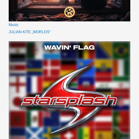
Music
JULIAN KITE „WORLDS“