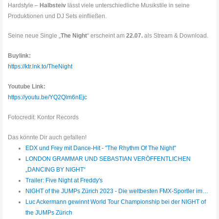
Hardstyle –
Halbsteiv
lässt viele unterschiedliche Musikstile in seine
Produktionen und DJ Sets einfließen.
Seine neue Single „
The Night
“ erscheint am
22.07.
als Stream & Download.
Buylink:
https://ktr.lnk.to/TheNight
Youtube Link:
https://youtu.be/YQ2Qlm6nEjc
Fotocredit: Kontor Records
Das könnte Dir auch gefallen!
EDX und Frey mit Dance-Hit - "The Rhythm Of The Night"
LONDON GRAMMAR UND SEBASTIAN VERÖFFENTLICHEN
„DANCING BY NIGHT“
Trailer: Five Night at Freddy's
NIGHT of the JUMPs Zürich 2023 - Die weltbesten FMX-Sportler im…
Luc Ackermann gewinnt World Tour Championship bei der NIGHT of
the JUMPs Zürich