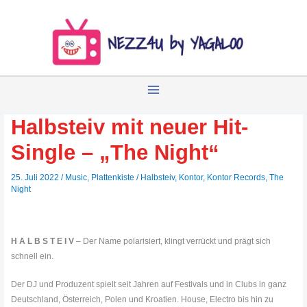
Zum
Inhalt
springen
Halbsteiv mit neuer Hit-
Single – „The Night“
25. Juli 2022
/
Music
,
Plattenkiste
/
Halbsteiv
,
Kontor
,
Kontor Records
,
The
Night
H A L B S T E I V
– Der Name polarisiert, klingt verrückt und prägt sich
schnell ein.
Der DJ und Produzent spielt seit Jahren auf Festivals und in Clubs in ganz
Deutschland, Österreich, Polen und Kroatien. House, Electro bis hin zu