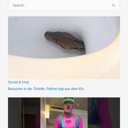
S
u
c
h
e
n
n
a
c
h
:
Social & Viral
Besucher in der Toilette: Python lugt aus dem Klo