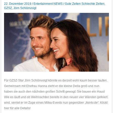
22. Dezember 2019
/
Entertainment NEWS
/
Gute Zeiten Schlechte Zeiten
,
GZSZ
,
Jörn Schlönvoigt
Für GZSZ-Star Jörn Schlönvoigt könnte es derzeit wohl kaum besser laufen.
Gemeinsam mit Ehefrau Hanna zieht er die kleine Delia groß und nun
haben sie auch den nächsten großen Schritt gewagt: Sie bauen ein Haus!
Wie es läuft und ob Weihnachten bereits in den neuen vier Wänden gefeiert
wird, verriet er im Zuge eines Milka-Events nun gegenüber „itsintv.de“. Klickt
hier für alle Details!