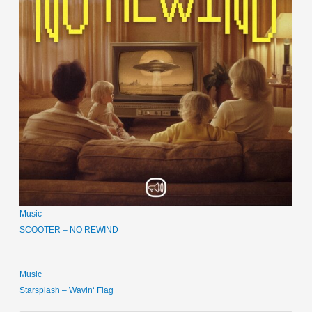
Music
SCOOTER – NO REWIND
Music
Starsplash – Wavin‘ Flag