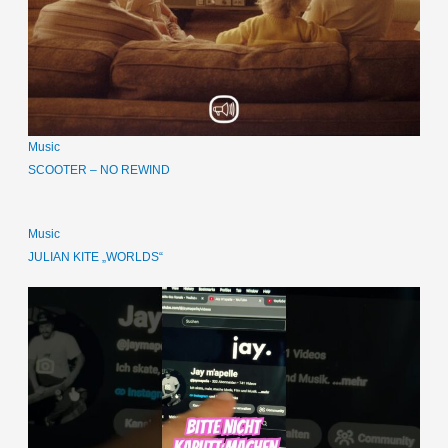
Music
SCOOTER – NO REWIND
Music
JULIAN KITE „WORLDS“