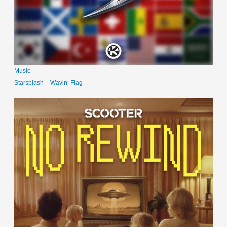
Music
Starsplash – Wavin‘ Flag