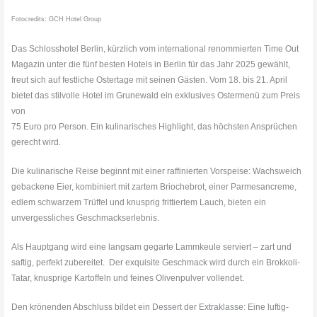
Fotocredits: GCH Hotel Group
Das Schlosshotel Berlin, kürzlich vom international renommierten Time Out
Magazin unter die fünf besten Hotels in Berlin für das Jahr 2025 gewählt,
freut sich auf festliche Ostertage mit seinen Gästen. Vom 18. bis 21. April
bietet das stilvolle Hotel im Grunewald ein exklusives Ostermenü zum Preis
von
75 Euro pro Person. Ein kulinarisches Highlight, das höchsten Ansprüchen
gerecht wird.
Die kulinarische Reise beginnt mit einer raffinierten Vorspeise: Wachsweich
gebackene Eier, kombiniert mit zartem Briochebrot, einer Parmesancreme,
edlem schwarzem Trüffel und knusprig frittiertem Lauch, bieten ein
unvergessliches Geschmackserlebnis.
Als Hauptgang wird eine langsam gegarte Lammkeule serviert – zart und
saftig, perfekt zubereitet. Der exquisite Geschmack wird durch ein Brokkoli-
Tatar, knusprige Kartoffeln und feines Olivenpulver vollendet.
Den krönenden Abschluss bildet ein Dessert der Extraklasse: Eine luftig-