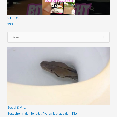
VIDEOS
333
S
u
c
h
e
n
n
a
c
h
:
Social & Viral
Besucher in der Toilette: Python lugt aus dem Klo