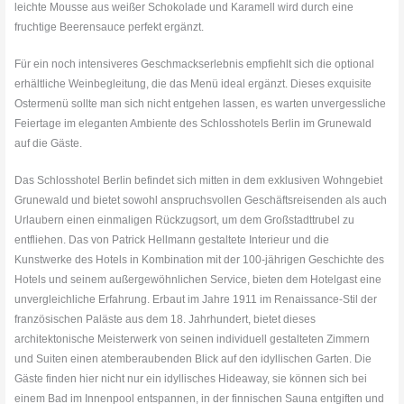
leichte Mousse aus weißer Schokolade und Karamell wird durch eine
fruchtige Beerensauce perfekt ergänzt.
Für ein noch intensiveres Geschmackserlebnis empfiehlt sich die optional
erhältliche Weinbegleitung, die das Menü ideal ergänzt. Dieses exquisite
Ostermenü sollte man sich nicht entgehen lassen, es warten unvergessliche
Feiertage im eleganten Ambiente des Schlosshotels Berlin im Grunewald
auf die Gäste.
Das Schlosshotel Berlin befindet sich mitten in dem exklusiven Wohngebiet
Grunewald und bietet sowohl anspruchsvollen Geschäftsreisenden als auch
Urlaubern einen einmaligen Rückzugsort, um dem Großstadttrubel zu
entfliehen. Das von Patrick Hellmann gestaltete Interieur und die
Kunstwerke des Hotels in Kombination mit der 100-jährigen Geschichte des
Hotels und seinem außergewöhnlichen Service, bieten dem Hotelgast eine
unvergleichliche Erfahrung. Erbaut im Jahre 1911 im Renaissance-Stil der
französischen Paläste aus dem 18. Jahrhundert, bietet dieses
architektonische Meisterwerk von seinen individuell gestalteten Zimmern
und Suiten einen atemberaubenden Blick auf den idyllischen Garten. Die
Gäste finden hier nicht nur ein idyllisches Hideaway, sie können sich bei
einem Bad im Innenpool entspannen, in der finnischen Sauna entgiften und