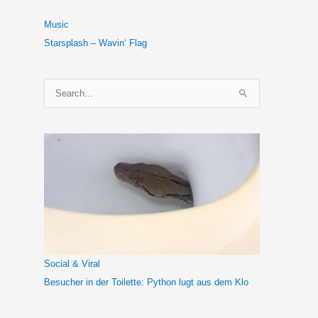
Music
Starsplash – Wavin‘ Flag
S
u
c
h
e
n
n
a
c
h
Social & Viral
:
Besucher in der Toilette: Python lugt aus dem Klo