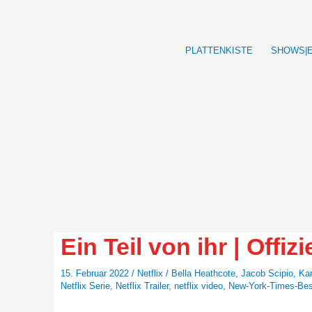
Zum
Inhalt
springen
PLATTENKISTE
SHOWS|
Ein Teil von ihr | Offizie
15. Februar 2022
/
Netflix
/
Bella Heathcote
,
Jacob Scipio
,
Kar
Netflix Serie
,
Netflix Trailer
,
netflix video
,
New-York-Times-Best