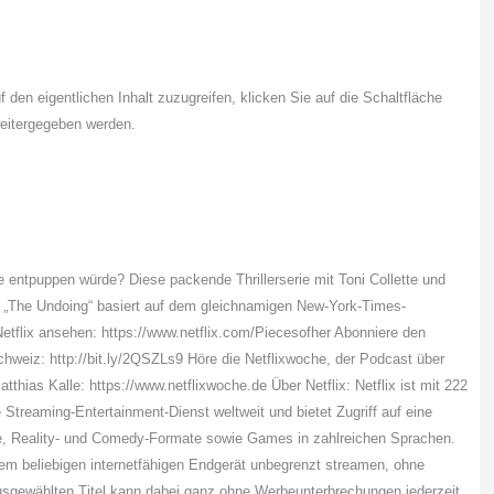
f den eigentlichen Inhalt zuzugreifen, klicken Sie auf die Schaltfläche
weitergegeben werden.
 entpuppen würde? Diese packende Thrillerserie mit Toni Collette und
nd „The Undoing“ basiert auf dem gleichnamigen New-York-Times-
f Netflix ansehen: https://www.netflix.com/Piecesofher Abonniere den
hweiz: http://bit.ly/2QSZLs9 Höre die Netflixwoche, der Podcast über
thias Kalle: https://www.netflixwoche.de Über Netflix: Netflix ist mit 222
 Streaming-Entertainment-Dienst weltweit und bietet Zugriff auf eine
lme, Reality- und Comedy-Formate sowie Games in zahlreichen Sprachen.
jedem beliebigen internetfähigen Endgerät unbegrenzt streamen, ohne
usgewählten Titel kann dabei ganz ohne Werbeunterbrechungen jederzeit