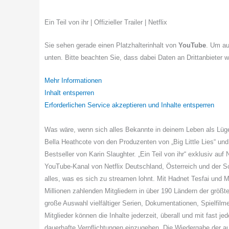
Ein Teil von ihr | Offizieller Trailer | Netflix
Sie sehen gerade einen Platzhalterinhalt von
YouTube
. Um au
unten. Bitte beachten Sie, dass dabei Daten an Drittanbieter 
Mehr Informationen
Inhalt entsperren
Erforderlichen Service akzeptieren und Inhalte entsperren
Was wäre, wenn sich alles Bekannte in deinem Leben als Lüge
Bella Heathcote von den Produzenten von „Big Little Lies“ u
Bestseller von Karin Slaughter. „Ein Teil von ihr“ exklusiv au
YouTube-Kanal von Netflix Deutschland, Österreich und der Sc
alles, was es sich zu streamen lohnt. Mit Hadnet Tesfai und Mat
Millionen zahlenden Mitgliedern in über 190 Ländern der größte
große Auswahl vielfältiger Serien, Dokumentationen, Spielfi
Mitglieder können die Inhalte jederzeit, überall und mit fast 
dauerhafte Verpflichtungen einzugehen. Die Wiedergabe der a