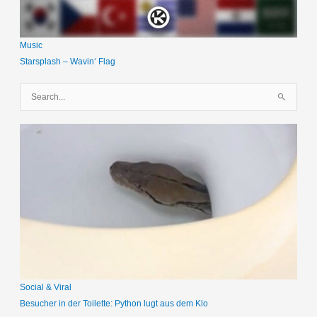
Music
Starsplash – Wavin‘ Flag
S
u
c
h
e
n
n
a
c
h
:
Social & Viral
Besucher in der Toilette: Python lugt aus dem Klo