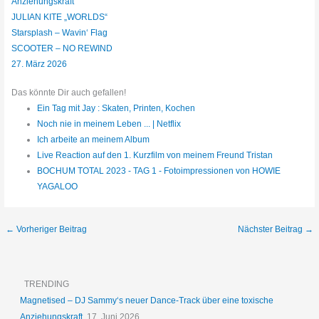
Anziehungskraft
JULIAN KITE „WORLDS“
Starsplash – Wavin‘ Flag
SCOOTER – NO REWIND
27. März 2026
Das könnte Dir auch gefallen!
Ein Tag mit Jay : Skaten, Printen, Kochen
Noch nie in meinem Leben ... | Netflix
Ich arbeite an meinem Album
Live Reaction auf den 1. Kurzfilm von meinem Freund Tristan
BOCHUM TOTAL 2023 - TAG 1 - Fotoimpressionen von HOWIE
YAGALOO
←
Vorheriger Beitrag
Nächster Beitrag
→
TRENDING
Magnetised – DJ Sammy‘s neuer Dance-Track über eine toxische
Anziehungskraft
17. Juni 2026