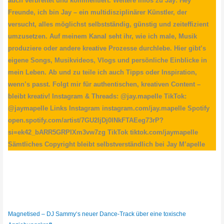
auch verbreitet und kommentiert. Weitere Infos zu Jay: Hey
Freunde, ich bin Jay – ein multidisziplinärer Künstler, der
versucht, alles möglichst selbstständig, günstig und zeiteffizient
umzusetzen. Auf meinem Kanal seht ihr, wie ich male, Musik
produziere oder andere kreative Prozesse durchlebe. Hier gibt’s
eigene Songs, Musikvideos, Vlogs und persönliche Einblicke in
mein Leben. Ab und zu teile ich auch Tipps oder Inspiration,
wenn’s passt. Folgt mir für authentischen, kreativen Content –
bleibt kreativ! Instagram & Threads: @jay.mapelle TikTok:
@jaymapelle Links Instagram instagram.com/jay.mapelle Spotify
open.spotify.com/artist/7GU2IjDj0lNkFTAEeg73rP?
si=ek42_bARR5GRPIXm3vw7zg TikTok tiktok.com/jaymapelle
Sämtliches Copyright bleibt selbstverständlich bei Jay M’apelle
Magnetised – DJ Sammy‘s neuer Dance-Track über eine toxische