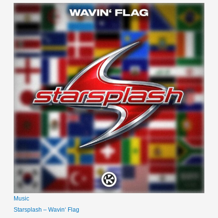
Music
Starsplash – Wavin‘ Flag