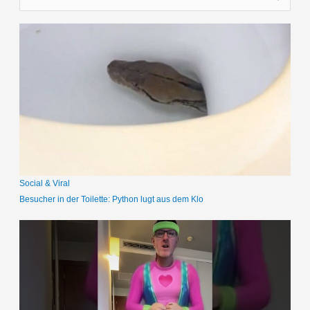
u
c
h
e
n
n
a
c
h
:
Social & Viral
Besucher in der Toilette: Python lugt aus dem Klo