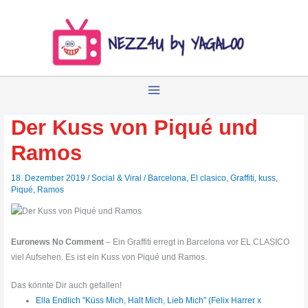
Zum
Inhalt
springen
Der Kuss von Piqué und
Ramos
18. Dezember 2019
/
Social & Viral
/
Barcelona
,
El clasico
,
Graffiti
,
kuss
,
Piqué
,
Ramos
Euronews No Comment
– Ein Graffiti erregt in Barcelona vor EL CLASICO
viel Aufsehen. Es ist ein Kuss von Piqué und Ramos.
Das könnte Dir auch gefallen!
Ella Endlich "Küss Mich, Halt Mich, Lieb Mich" (Felix Harrer x