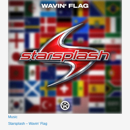
Music
Starsplash – Wavin‘ Flag