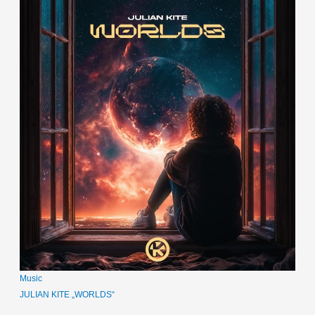
Music
JULIAN KITE „WORLDS“