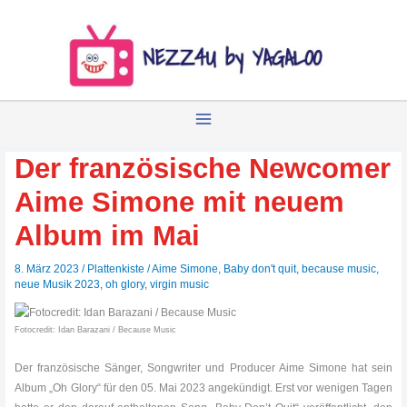
Zum
Inhalt
springen
Der französische Newcomer
Aime Simone mit neuem
Album im Mai
8. März 2023
/
Plattenkiste
/
Aime Simone
,
Baby don't quit
,
because music
,
neue Musik 2023
,
oh glory
,
virgin music
Fotocredit: Idan Barazani / Because Music
Der französische Sänger, Songwriter und Producer Aime Simone hat sein
Album „Oh Glory“ für den 05. Mai 2023 angekündigt. Erst vor wenigen Tagen