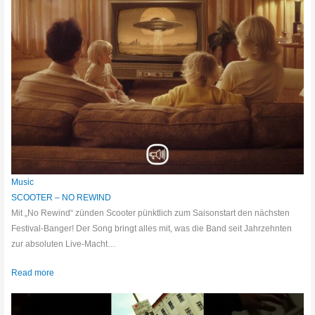
Music
SCOOTER – NO REWIND
Mit „No Rewind“ zünden Scooter pünktlich zum Saisonstart den nächsten
Festival-Banger! Der Song bringt alles mit, was die Band seit Jahrzehnten
zur absoluten Live-Macht…
Read more