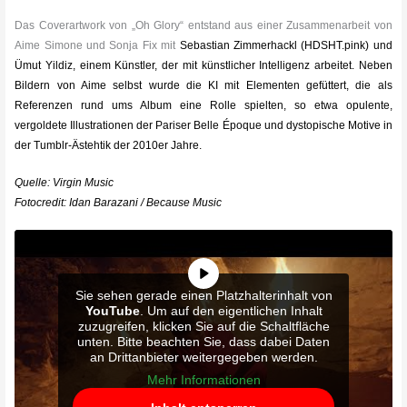
Das Coverartwork von „Oh Glory“ entstand aus einer Zusammenarbeit von
Aime Simone und Sonja Fix mit
Sebastian Zimmerhackl (HDSHT.pink) und
Ümut Yildiz, einem Künstler, der mit künstlicher Intelligenz arbeitet. Neben
Bildern von Aime selbst wurde die KI mit Elementen gefüttert, die als
Referenzen rund ums Album eine Rolle spielten, so etwa opulente,
vergoldete Illustrationen der Pariser Belle Époque und dystopische Motive in
der Tumblr-Ästehtik der 2010er Jahre.
Quelle: Virgin Music
Fotocredit: Idan Barazani / Because Music
Sie sehen gerade einen Platzhalterinhalt von
YouTube
. Um auf den eigentlichen Inhalt
zuzugreifen, klicken Sie auf die Schaltfläche
unten. Bitte beachten Sie, dass dabei Daten
an Drittanbieter weitergegeben werden.
Mehr Informationen