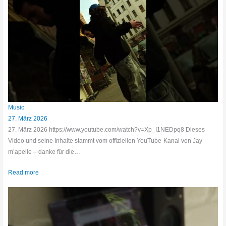
Music
27. März 2026
27. März 2026 https://www.youtube.com/watch?v=Xp_I1NEDpq8 Dieses
Video und seine Inhalte stammt vom offiziellen YouTube-Kanal von Jay
m’apelle – danke für die…
Read more