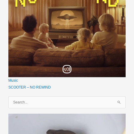
Music
SCOOTER – NO REWIND
S
u
c
h
e
n