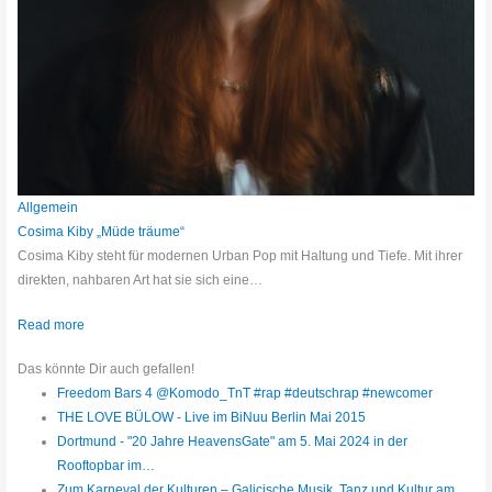
Allgemein
Cosima Kiby „Müde träume“
Cosima Kiby steht für modernen Urban Pop mit Haltung und Tiefe. Mit ihrer
direkten, nahbaren Art hat sie sich eine…
Read more
Das könnte Dir auch gefallen!
Freedom Bars 4 @Komodo_TnT #rap #deutschrap #newcomer
THE LOVE BÜLOW - Live im BiNuu Berlin Mai 2015
Dortmund - "20 Jahre HeavensGate" am 5. Mai 2024 in der
Rooftopbar im…
Zum Karneval der Kulturen – Galicische Musik, Tanz und Kultur am