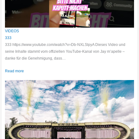
VIDEOS
333
333 https://www.youtube.com/watch?v=Db-NXLSlpyA Dieses Video und
seine Inhalte stammt vom offiziellen YouTube-Kanal von Jay m’apelle –
danke für die Genehmigung, dass…
Read more