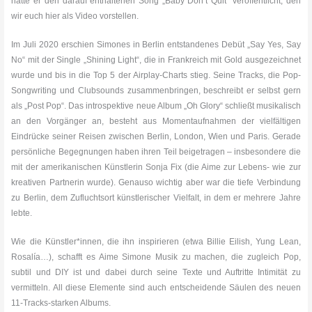
hatte er den darauf enthaltenen Song „Baby Don’t Quit“ veröffentlicht, den
wir euch hier als Video vorstellen.
Im Juli 2020 erschien Simones in Berlin entstandenes Debüt „Say Yes, Say
No“ mit der Single „Shining Light“, die in Frankreich mit Gold ausgezeichnet
wurde und bis in die Top 5 der Airplay-Charts stieg. Seine Tracks, die Pop-
Songwriting und Clubsounds zusammenbringen, beschreibt er selbst gern
als „Post Pop“. Das introspektive neue Album „Oh Glory“ schließt musikalisch
an den Vorgänger an, besteht aus Momentaufnahmen der vielfältigen
Eindrücke seiner Reisen zwischen Berlin, London, Wien und Paris. Gerade
persönliche Begegnungen haben ihren Teil beigetragen – insbesondere die
mit der amerikanischen Künstlerin Sonja Fix (die Aime zur Lebens- wie zur
kreativen Partnerin wurde). Genauso wichtig aber war die tiefe Verbindung
zu Berlin, dem Zufluchtsort künstlerischer Vielfalt, in dem er mehrere Jahre
lebte.
Wie die Künstler*innen, die ihn inspirieren (etwa Billie Eilish, Yung Lean,
Rosalía…), schafft es Aime Simone Musik zu machen, die zugleich Pop,
subtil und DIY ist und dabei durch seine Texte und Auftritte Intimität zu
vermitteln. All diese Elemente sind auch entscheidende Säulen des neuen
11-Tracks-starken Albums.