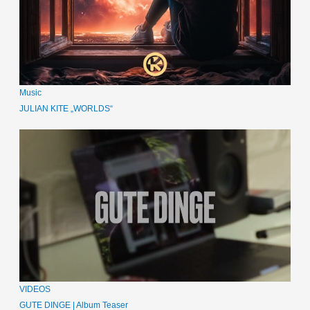
Music
JULIAN KITE „WORLDS“
VIDEOS
GUTE DINGE | Album Teaser