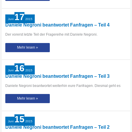
Sänger
Henry
beantwortet
Fanfragen
17
bei
Yagaloo.TV
Juni
2015
Daniele Negroni beantwortet Fanfragen – Teil 4
Der vorerst letzte Teil der Fragereihe mit Daniele Negroni.
Daniele
Mehr lesen »
Negroni
beantwortet
Fanfragen
–
Teil
16
4
Juni
2015
Daniele Negroni beantwortet Fanfragen – Teil 3
Daniele Negroni beantwortet weiterhin eure Fanfragen. Diesmal geht es
Daniele
Mehr lesen »
Negroni
beantwortet
Fanfragen
–
Teil
15
3
Juni
2015
Daniele Negroni beantwortet Fanfragen – Teil 2