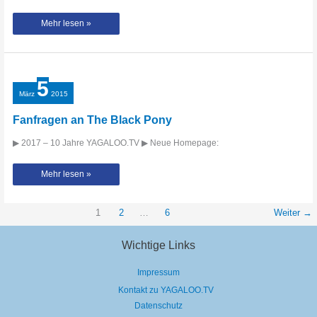
Patric
Mehr lesen »
Q.
beantwortet
Fanfragen
bei
YAGALOO.TV
5
März
2015
Fanfragen an The Black Pony
▶ 2017 – 10 Jahre YAGALOO.TV ▶ Neue Homepage:
Fanfragen
Mehr lesen »
an
The
Black
Pony
1
2
…
6
Weiter
→
Wichtige Links
Impressum
Kontakt zu YAGALOO.TV
Datenschutz