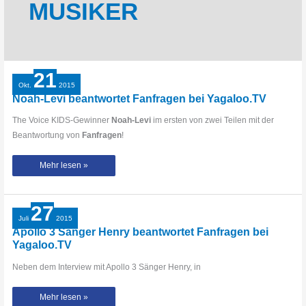
MUSIKER
21
Okt.
2015
Noah-Levi beantwortet Fanfragen bei Yagaloo.TV
The Voice KIDS-Gewinner
Noah-Levi
im ersten von zwei Teilen mit der
Beantwortung von
Fanfragen
!
Noah-
Mehr lesen »
Levi
beantwortet
Fanfragen
bei
Yagaloo.TV
27
Juli
2015
Apollo 3 Sänger Henry beantwortet Fanfragen bei
Yagaloo.TV
Neben dem Interview mit Apollo 3 Sänger Henry, in
Apollo
Mehr lesen »
3