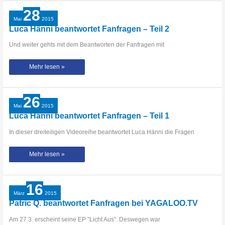
–
Teil
28
3
Mai
2015
Luca Hänni beantwortet Fanfragen – Teil 2
Und weiter gehts mit dem Beantworten der Fanfragen mit
Luca
Mehr lesen »
Hänni
beantwortet
Fanfragen
–
Teil
26
2
Mai
2015
Luca Hänni beantwortet Fanfragen – Teil 1
In dieser dreiteiligen Videoreihe beantwortet Luca Hänni die Fragen
Luca
Mehr lesen »
Hänni
beantwortet
Fanfragen
–
Teil
16
1
März
2015
Patric Q. beantwortet Fanfragen bei YAGALOO.TV
Am 27.3. erscheint seine EP "Licht Aus". Deswegen war