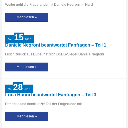
Weiter geht die Fragerunde mit Daniele Negroni im Hard
Daniele
Mehr lesen »
Negroni
beantwortet
Fanfragen
–
Teil
15
2
Juni
2015
Daniele Negroni beantwortet Fanfragen – Teil 1
Frisch zurück aus Dubai hat sich DSDS-Sieger Daniele Negroni
Daniele
Mehr lesen »
Negroni
beantwortet
Fanfragen
–
Teil
28
1
Mai
2015
Luca Hänni beantwortet Fanfragen – Teil 3
Der dritte und damit letzte Teil der Fragerunde mit
Luca
Mehr lesen »
Hänni
beantwortet
Fanfragen