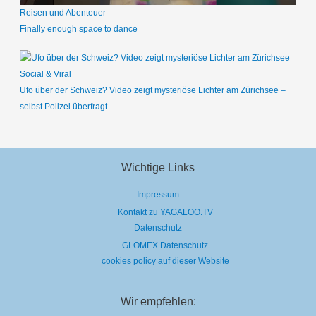
Reisen und Abenteuer
Finally enough space to dance
Social & Viral
Ufo über der Schweiz? Video zeigt mysteriöse Lichter am Zürichsee –
selbst Polizei überfragt
Wichtige Links
Impressum
Kontakt zu YAGALOO.TV
Datenschutz
GLOMEX Datenschutz
cookies policy auf dieser Website
Wir empfehlen: