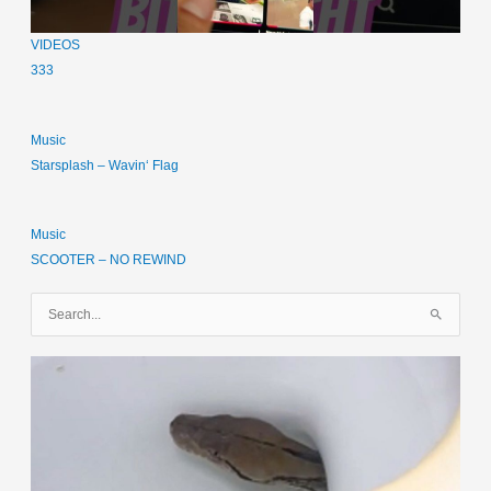
VIDEOS
333
Music
Starsplash – Wavin‘ Flag
Music
SCOOTER – NO REWIND
S
u
c
h
e
n
n
a