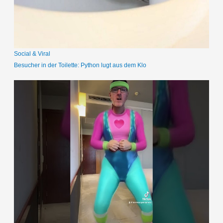
c
h
:
Social & Viral
Besucher in der Toilette: Python lugt aus dem Klo