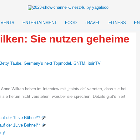
EVENTS
ENTERTAINMENT
FOOD
TRAVEL
FITNESS
EN
ilken: Sie nutzen geheime
Betty Taube
,
Germany's next Topmodel
,
GNTM
,
itsinTV
na Wilken haben im Interview mit „itsintv.de“ verraten, dass sie bei
ie herum nicht verstehen, worüber sie sprechen. Details gibt’s hier!
auf der 1Live Bühne!**
auf der 1Live Bühne!**
lg!