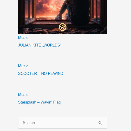
Music
JULIAN KITE „WORLDS“
Music
SCOOTER – NO REWIND
Music
Starsplash – Wavin‘ Flag
S
u