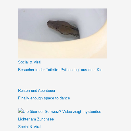
c
h
e
n
n
a
c
h
Social & Viral
:
Besucher in der Toilette: Python lugt aus dem Klo
Reisen und Abenteuer
Finally enough space to dance
Social & Viral