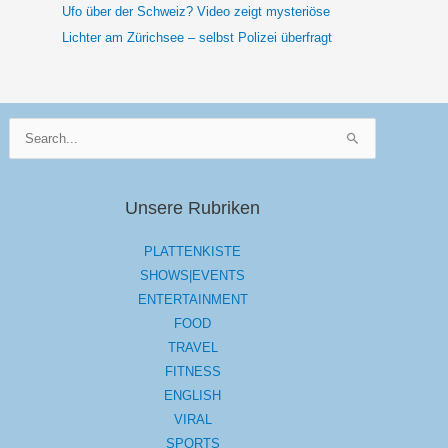
Ufo über der Schweiz? Video zeigt mysteriöse
Lichter am Zürichsee – selbst Polizei überfragt
Suchen
nach:
Unsere Rubriken
PLATTENKISTE
SHOWS|EVENTS
ENTERTAINMENT
FOOD
TRAVEL
FITNESS
ENGLISH
VIRAL
SPORTS