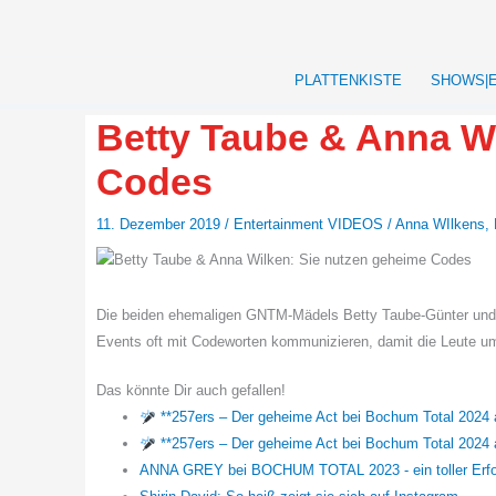
Zum
Inhalt
springen
PLATTENKISTE
SHOWS|
Betty Taube & Anna W
Codes
11. Dezember 2019
/
Entertainment VIDEOS
/
Anna WIlkens
,
Die beiden ehemaligen GNTM-Mädels Betty Taube-Günter und An
Events oft mit Codeworten kommunizieren, damit die Leute um s
Das könnte Dir auch gefallen!
**257ers – Der geheime Act bei Bochum Total 2024 
**257ers – Der geheime Act bei Bochum Total 2024 
ANNA GREY bei BOCHUM TOTAL 2023 - ein toller Erfo