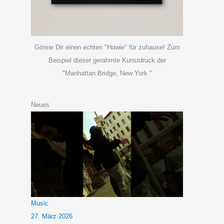
Gönne Dir einen echten "Howie" für zuhause! Zum
Beispiel dieser gerahmte Kunstdruck der
"Manhattan Bridge, New York "
Neues
Music
27. März 2026