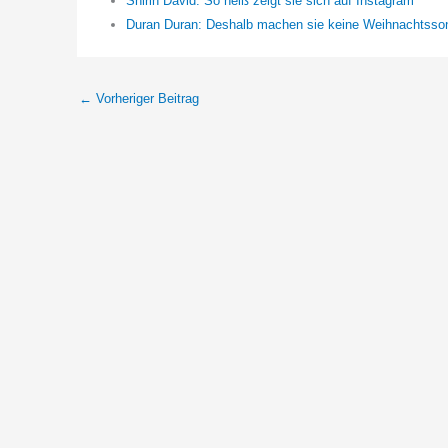
Shirin David: So heiß zeigt sie sich auf Instagram
Duran Duran: Deshalb machen sie keine Weihnachtsso
←
Vorheriger Beitrag