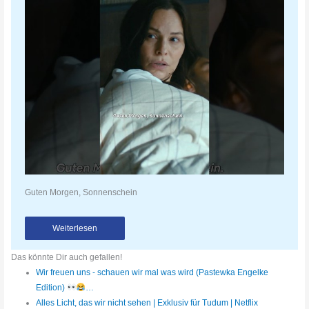
Guten Morgen, Sonnenschein
Weiterlesen
Das könnte Dir auch gefallen!
Wir freuen uns - schauen wir mal was wird (Pastewka Engelke
Edition)
…
Alles Licht, das wir nicht sehen | Exklusiv für Tudum | Netflix