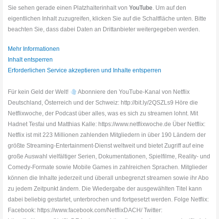
Sie sehen gerade einen Platzhalterinhalt von
YouTube
. Um auf den
eigentlichen Inhalt zuzugreifen, klicken Sie auf die Schaltfläche unten. Bitte
beachten Sie, dass dabei Daten an Drittanbieter weitergegeben werden.
Mehr Informationen
Inhalt entsperren
Erforderlichen Service akzeptieren und Inhalte entsperren
Für kein Geld der Welt!
Abonniere den YouTube-Kanal von Netflix
Deutschland, Österreich und der Schweiz: http://bit.ly/2QSZLs9 Höre die
Netflixwoche, der Podcast über alles, was es sich zu streamen lohnt. Mit
Hadnet Tesfai und Matthias Kalle: https://www.netflixwoche.de Über Netflix:
Netflix ist mit 223 Millionen zahlenden Mitgliedern in über 190 Ländern der
größte Streaming-Entertainment-Dienst weltweit und bietet Zugriff auf eine
große Auswahl vielfältiger Serien, Dokumentationen, Spielfilme, Reality- und
Comedy-Formate sowie Mobile Games in zahlreichen Sprachen. Mitglieder
können die Inhalte jederzeit und überall unbegrenzt streamen sowie ihr Abo
zu jedem Zeitpunkt ändern. Die Wiedergabe der ausgewählten Titel kann
dabei beliebig gestartet, unterbrochen und fortgesetzt werden. Folge Netflix:
Facebook: https://www.facebook.com/NetflixDACH/ Twitter: