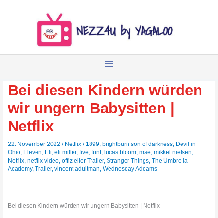
Zum
Inhalt
springen
Bei diesen Kindern würden
wir ungern Babysitten |
Netflix
22. November 2022
/
Netflix
/
1899
,
brightburn son of darkness
,
Devil in
Ohio
,
Eleven
,
Eli
,
eli miller
,
five
,
fünf
,
lucas bloom
,
mae
,
mikkel nielsen
,
Netflix
,
netflix video
,
offizieller Trailer
,
Stranger Things
,
The Umbrella
Academy
,
Trailer
,
vincent adultman
,
Wednesday Addams
Bei diesen Kindern würden wir ungern Babysitten | Netflix