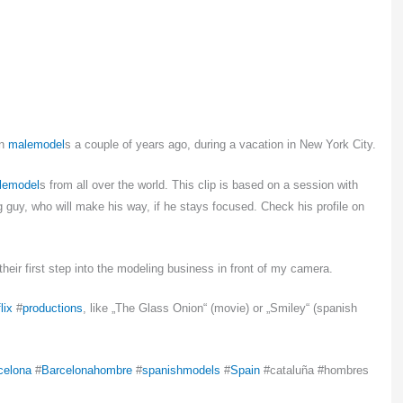
on
malemodel
s a couple of years ago, during a vacation in New York City.
lemodel
s from all over the world. This clip is based on a session with
g guy, who will make his way, if he stays focused. Check his profile on
eir first step into the modeling business in front of my camera.
lix
#
productions
, like „The Glass Onion“ (movie) or „Smiley“ (spanish
celona
#
Barcelonahombre
#
spanishmodels
#
Spain
#cataluña #hombres