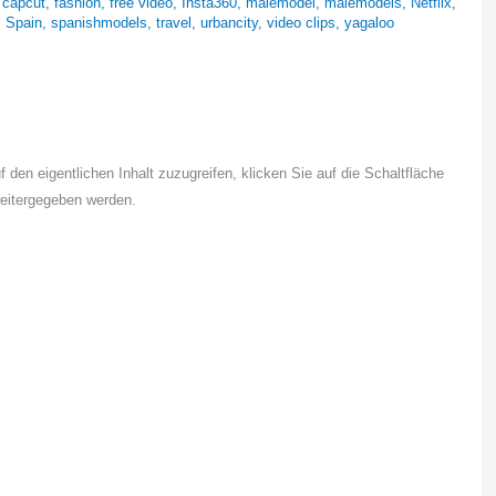
,
capcut
,
fashion
,
free video
,
Insta360
,
malemodel
,
malemodels
,
Netflix
,
,
Spain
,
spanishmodels
,
travel
,
urbancity
,
video clips
,
yagaloo
f den eigentlichen Inhalt zuzugreifen, klicken Sie auf die Schaltfläche
weitergegeben werden.