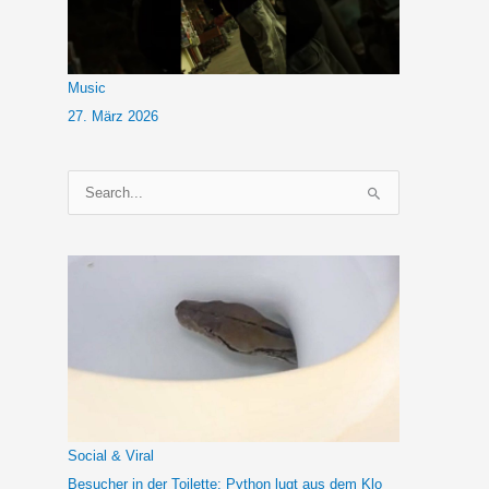
Music
27. März 2026
S
u
c
h
e
n
n
a
c
h
Social & Viral
:
Besucher in der Toilette: Python lugt aus dem Klo