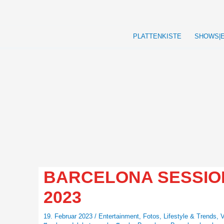
Zum
Inhalt
springen
PLATTENKISTE
SHOWS|
BARCELONA SESSION 
2023
19. Februar 2023
/
Entertainment
,
Fotos
,
Lifestyle & Trends
,