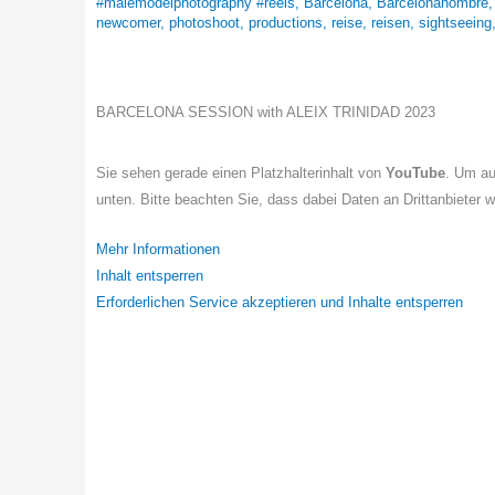
#malemodelphotography #reels
,
Barcelona
,
Barcelonahombre
newcomer
,
photoshoot
,
productions
,
reise
,
reisen
,
sightseeing
BARCELONA SESSION with ALEIX TRINIDAD 2023
Sie sehen gerade einen Platzhalterinhalt von
YouTube
. Um au
unten. Bitte beachten Sie, dass dabei Daten an Drittanbieter 
Mehr Informationen
Inhalt entsperren
Erforderlichen Service akzeptieren und Inhalte entsperren