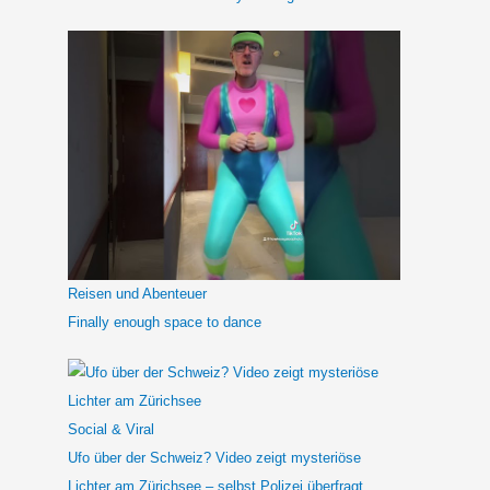
Reisen und Abenteuer
Finally enough space to dance
Social & Viral
Ufo über der Schweiz? Video zeigt mysteriöse
Lichter am Zürichsee – selbst Polizei überfragt