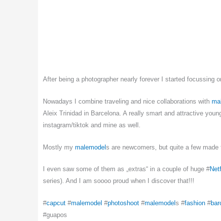
After being a photographer nearly forever I started focussing 
Nowadays I combine traveling and nice collaborations with
ma
Aleix Trinidad in Barcelona. A really smart and attractive youn
instagram/tiktok and mine as well.
Mostly my
malemodel
s are newcomers, but quite a few made th
I even saw some of them as „extras“ in a couple of huge #
Netf
series). And I am soooo proud when I discover that!!!
#
capcut
#
malemodel
#
photoshoot
#
malemodel
s #
fashion
#
bar
#guapos