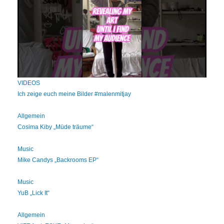
VIDEOS
Ich zeige euch meine Bilder #malenmitjay
Allgemein
Cosima Kiby „Müde träume“
Music
Mike Candys „Backrooms EP“
Music
YuB „Lick It“
Allgemein