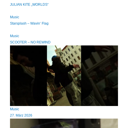
JULIAN KITE „WORLDS“
Music
Starsplash – Wavin‘ Flag
Music
SCOOTER – NO REWIND
Music
27. März 2026