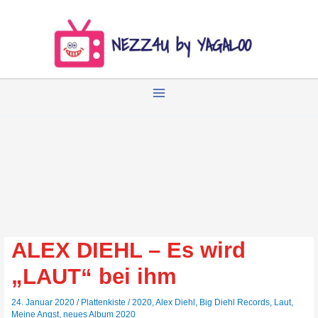
Zum
Inhalt
springen
ALEX DIEHL – Es wird
„LAUT“ bei ihm
24. Januar 2020
/
Plattenkiste
/
2020
,
Alex Diehl
,
Big Diehl Records
,
Laut
,
Meine Angst
,
neues Album 2020