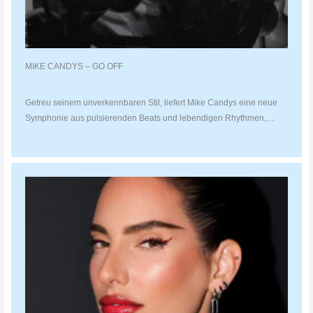
MIKE CANDYS – GO OFF
Getreu seinem unverkennbaren Stil, liefert Mike Candys eine neue
Symphonie aus pulsierenden Beats und lebendigen Rhythmen,…