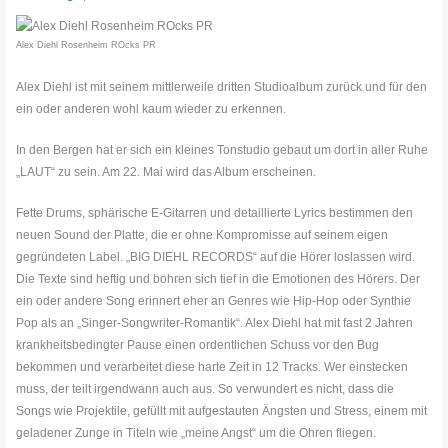
Alex Diehl Rosenheim ROcks PR
Alex Diehl ist mit seinem mittlerweile dritten Studioalbum zurück und für den
ein oder anderen wohl kaum wieder zu erkennen.
In den Bergen hat er sich ein kleines Tonstudio gebaut um dort in aller Ruhe
„LAUT“ zu sein. Am 22. Mai wird das Album erscheinen.
Fette Drums, sphärische E-Gitarren und detaillierte Lyrics bestimmen den
neuen Sound der Platte, die er ohne Kompromisse auf seinem eigen
gegründeten Label. „BIG DIEHL RECORDS“ auf die Hörer loslassen wird.
Die Texte sind heftig und bohren sich tief in die Emotionen des Hörers. Der
ein oder andere Song erinnert eher an Genres wie Hip-Hop oder Synthie
Pop als an „Singer-Songwriter-Romantik“. Alex Diehl hat mit fast 2 Jahren
krankheitsbedingter Pause einen ordentlichen Schuss vor den Bug
bekommen und verarbeitet diese harte Zeit in 12 Tracks. Wer einstecken
muss, der teilt irgendwann auch aus. So verwundert es nicht, dass die
Songs wie Projektile, gefüllt mit aufgestauten Ängsten und Stress, einem mit
geladener Zunge in Titeln wie „meine Angst“ um die Ohren fliegen.