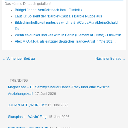
Das könnte Dir auch gefallen!
Bridget Jones: Verrückt nach ihm - Filmkritik
Laut KI: So sieht der "Barbie"-Cast als Barbie Puppe aus
Bildschirmhelligkeit runter, es wird heiß! #CulpaMia #MeineSchuld
#shorts
Wenn es dunkel und kalt wird in Berlin (Element of Crime) - Filmkritik
Alex M.O.R.P.H. als einziger deutscher Trance-Artist in "the 101…
←
Vorheriger Beitrag
Nächster Beitrag
→
TRENDING
Magnetised – DJ Sammy‘s neuer Dance-Track über eine toxische
Anziehungskraft
17. Juni 2026
JULIAN KITE „WORLDS“
15. Juni 2026
Starsplash – Wavin‘ Flag
15. Juni 2026