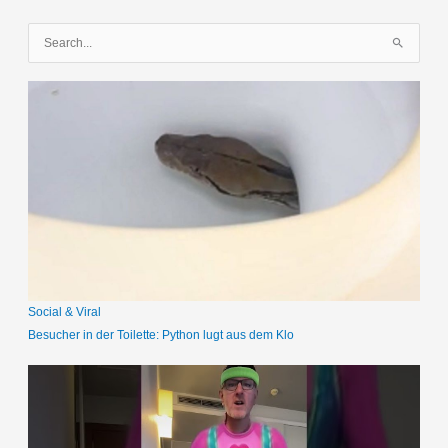
S
u
c
h
e
n
n
a
c
h
:
Social & Viral
Besucher in der Toilette: Python lugt aus dem Klo