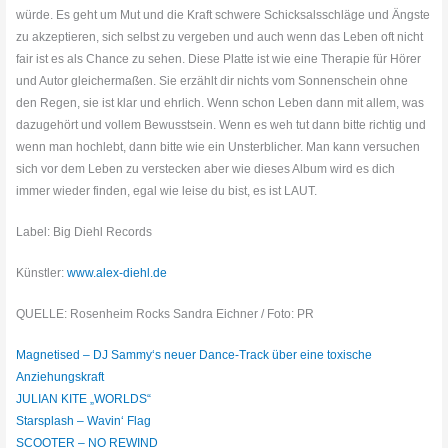
würde. Es geht um Mut und die Kraft schwere Schicksalsschläge und Ängste
zu akzeptieren, sich selbst zu vergeben und auch wenn das Leben oft nicht
fair ist es als Chance zu sehen. Diese Platte ist wie eine Therapie für Hörer
und Autor gleichermaßen. Sie erzählt dir nichts vom Sonnenschein ohne
den Regen, sie ist klar und ehrlich. Wenn schon Leben dann mit allem, was
dazugehört und vollem Bewusstsein. Wenn es weh tut dann bitte richtig und
wenn man hochlebt, dann bitte wie ein Unsterblicher. Man kann versuchen
sich vor dem Leben zu verstecken aber wie dieses Album wird es dich
immer wieder finden, egal wie leise du bist, es ist LAUT.
Label: Big Diehl Records
Künstler:
www.alex-diehl.de
QUELLE: Rosenheim Rocks Sandra Eichner / Foto: PR
Magnetised – DJ Sammy‘s neuer Dance-Track über eine toxische
Anziehungskraft
JULIAN KITE „WORLDS“
Starsplash – Wavin‘ Flag
SCOOTER – NO REWIND