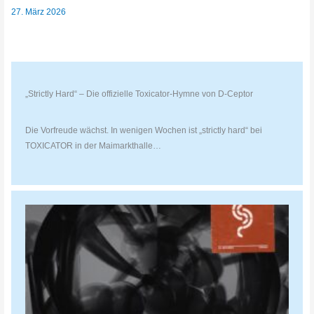
27. März 2026
„Strictly Hard“ – Die offizielle Toxicator-Hymne von D-Ceptor
Die Vorfreude wächst. In wenigen Wochen ist „strictly hard“ bei
TOXICATOR in der Maimarkthalle…