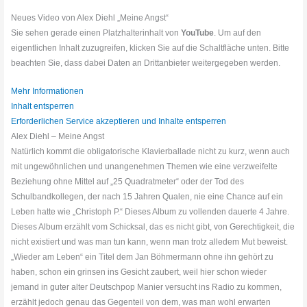
Neues Video von Alex Diehl „Meine Angst“
Sie sehen gerade einen Platzhalterinhalt von
YouTube
. Um auf den
eigentlichen Inhalt zuzugreifen, klicken Sie auf die Schaltfläche unten. Bitte
beachten Sie, dass dabei Daten an Drittanbieter weitergegeben werden.
Mehr Informationen
Inhalt entsperren
Erforderlichen Service akzeptieren und Inhalte entsperren
Alex Diehl – Meine Angst
Natürlich kommt die obligatorische Klavierballade nicht zu kurz, wenn auch
mit ungewöhnlichen und unangenehmen Themen wie eine verzweifelte
Beziehung ohne Mittel auf „25 Quadratmeter“ oder der Tod des
Schulbandkollegen, der nach 15 Jahren Qualen, nie eine Chance auf ein
Leben hatte wie „Christoph P.“ Dieses Album zu vollenden dauerte 4 Jahre.
Dieses Album erzählt vom Schicksal, das es nicht gibt, von Gerechtigkeit, die
nicht existiert und was man tun kann, wenn man trotz alledem Mut beweist.
„Wieder am Leben“ ein Titel dem Jan Böhmermann ohne ihn gehört zu
haben, schon ein grinsen ins Gesicht zaubert, weil hier schon wieder
jemand in guter alter Deutschpop Manier versucht ins Radio zu kommen,
erzählt jedoch genau das Gegenteil von dem, was man wohl erwarten