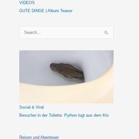
VIDEOS
GUTE DINGE | Album Teaser
S
u
c
h
e
n
n
a
c
h
Social & Viral
:
Besucher in der Toilette: Python lugt aus dem Klo
Reisen und Abenteuer