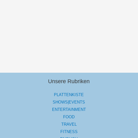
Unsere Rubriken
PLATTENKISTE
SHOWS|EVENTS
ENTERTAINMENT
FOOD
TRAVEL
FITNESS