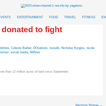
EVENTS
ENTERTAINMENT
FOOD
TRAVEL
FITNESS
EN
 donated to fight
ebrities
,
Celeste Barber
,
DOnations
,
muselk
,
Nicholas Kyrgios
,
nicole
 Gomez
,
social media
,
Wilfires
ore than 12 million acres of land since September.
Nächster Beitrag
→