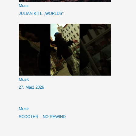
Music
JULIAN KITE „WORLDS“
Music
27. März 2026
Music
SCOOTER – NO REWIND