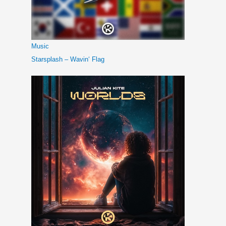
Music
Starsplash – Wavin‘ Flag