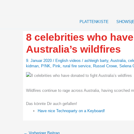
Zum
Inhalt
springen
PLATTENKISTE
SHOWS|
8 celebrities who have
Australia’s wildfires
9. Januar 2020
/
English videos
/
ashleigh barty
,
Australia
,
cel
kidman
,
P!NK
,
Pink
,
rural fire service
,
Russel Crowe
,
Selena
Wildfires continue to rage across Australia, having scorched m
Das könnte Dir auch gefallen!
Have nice Technoparty on a Keyboard!
←
Vorheriger Beitrag