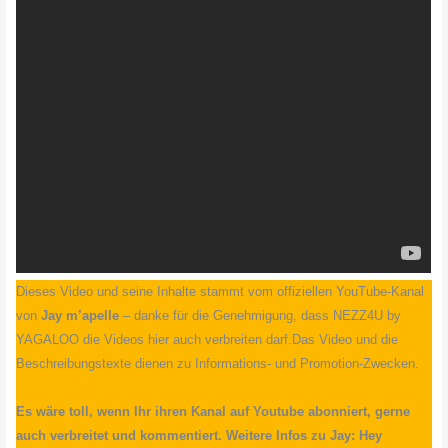
Dieses Video und seine Inhalte stammt vom offiziellen YouTube-Kanal
von
Jay m’apelle
– danke für die Genehmigung, dass NEZZ4U by
YAGALOO die Videos hier auch verbreiten darf.Das Video und die
Beschreibungstexte dienen zu Informations- und Promotion-Zwecken.
Es wäre toll, wenn Ihr ihren Kanal auf Youtube abonniert, gerne
auch verbreitet und kommentiert. Weitere Infos zu Jay: Hey