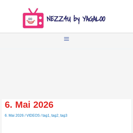
Zum
Inhalt
springen
6. Mai 2026
6. Mai 2026
/
VIDEOS
/
tag1
,
tag2
,
tag3