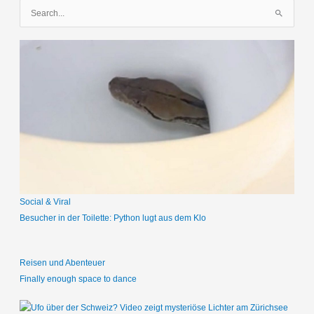
S
u
c
h
e
n
n
a
c
h
:
Social & Viral
Besucher in der Toilette: Python lugt aus dem Klo
Reisen und Abenteuer
Finally enough space to dance