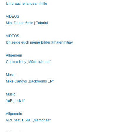
Ich brauche langsam hilfe
VIDEOS
Mini Zine in 5min | Tutorial
VIDEOS
Ich zeige euch meine Bilder #malenmitjay
Allgemein
Cosima Kiby „Müde träume“
Music
Mike Candys „Backrooms EP“
Music
YuB „Lick It“
Allgemein
VIZE feat. ESKE „Memories“