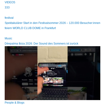
VIDEOS
333
festival
Spektakulärer Start in den Festivalsommer 2026 – 120.000 Besucher:innen
feiern WORLD CLUB DOME in Frankfurt
Music
Déepalma Ibiza 2026: Der Sound des Sommers ist zurück
People & Blogs