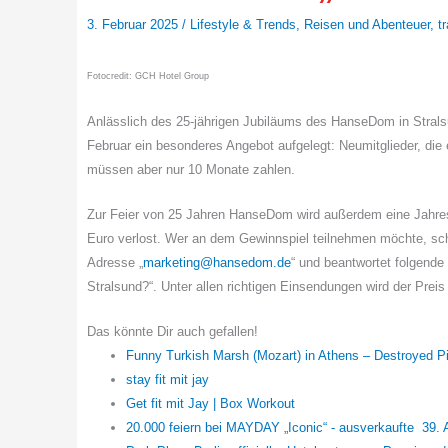
3. Februar 2025
/
Lifestyle & Trends
,
Reisen und Abenteuer
,
t
Fotocredit: GCH Hotel Group
Anlässlich des 25-jährigen Jubiläums des HanseDom in Strals
Februar ein besonderes Angebot aufgelegt: Neumitglieder, die 
müssen aber nur 10 Monate zahlen.
Zur Feier von 25 Jahren HanseDom wird außerdem eine Jahresm
Euro verlost. Wer an dem Gewinnspiel teilnehmen möchte, schi
Adresse „
marketing@hansedom.de
“ und beantwortet folgende
Stralsund?“. Unter allen richtigen Einsendungen wird der Preis
Das könnte Dir auch gefallen!
Funny Turkish Marsh (Mozart) in Athens – Destroyed Pi
stay fit mit jay
Get fit mit Jay | Box Workout
20.000 feiern bei MAYDAY „Iconic“ - ausverkaufte 39.