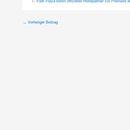
Park Plaza Berlin offizieller Hotelpartner zur Premie
←
Vorheriger Beitrag