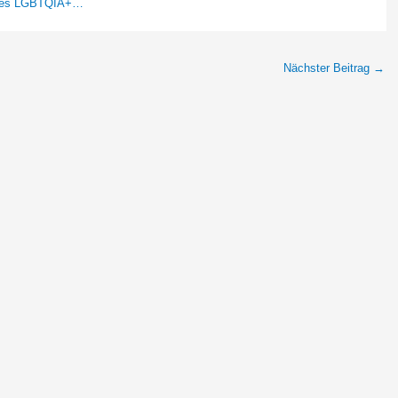
re des LGBTQIA+…
Nächster Beitrag
→