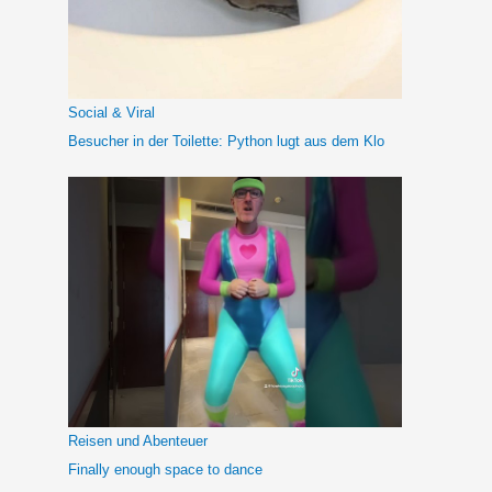
n
a
c
h
Social & Viral
:
Besucher in der Toilette: Python lugt aus dem Klo
Reisen und Abenteuer
Finally enough space to dance