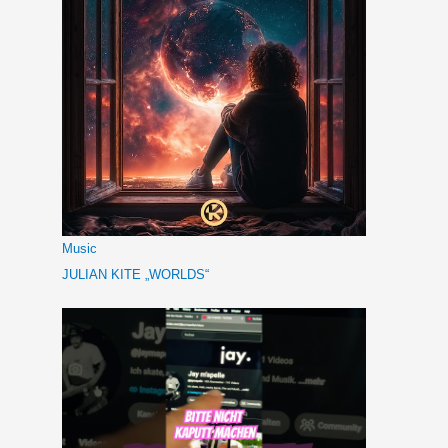
Music
JULIAN KITE „WORLDS“