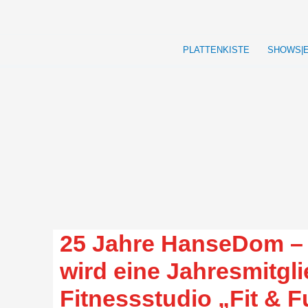
Zum
Inhalt
springen
PLATTENKISTE
SHOWS|
25 Jahre HanseDom – 
wird eine Jahresmitgl
Fitnessstudio „Fit & 